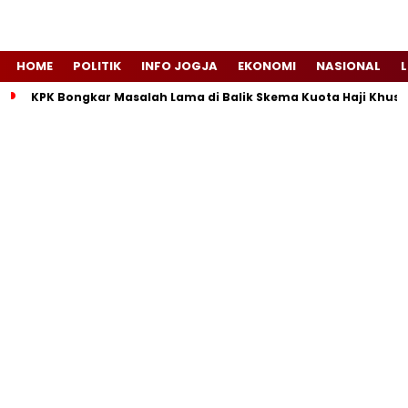
HOME
POLITIK
INFO JOGJA
EKONOMI
NASIONAL
L
KPK Bongkar Masalah Lama di Balik Skema Kuota Haji Khusu