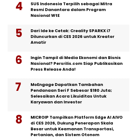
SUS Indonesia Terpilih sebagai Mitra
Resmi Danantara dalam Program
Nasional WtE
Dari Ide ke Cetak: Creality SPARKX i7
Diluncurkan di CES 2026 untuk Kreator
Amatir
Ingin Tampil di Media Ekonomi dan Bisnis
Nasional? Persrilis.com Siap Publikasikan
Press Release Anda!
MoEngage Dapatkan Tambahan
Pendanaan Seri F Sebesar $180 Juta;
Selesaikan Acara Likuiditas Untuk
Karyawan dan Investor
MICROIP Tampilkan Platform Edge AI AIVO
di CES 2026, Dukung Penerapan Skala
Besar untuk Keamanan Transportasi,
Pertanian, dan Sistem Otonom