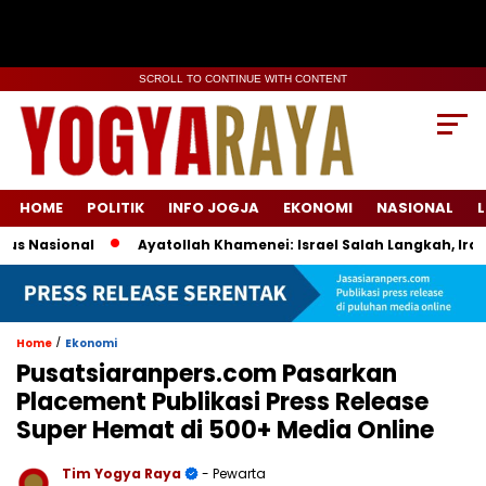
SCROLL TO CONTINUE WITH CONTENT
HOME
POLITIK
INFO JOGJA
EKONOMI
NASIONAL
L
Nasional
Ayatollah Khamenei: Israel Salah Langkah, Iran S
/
Home
Ekonomi
Pusatsiaranpers.com Pasarkan
Placement Publikasi Press Release
Super Hemat di 500+ Media Online
Tim Yogya Raya
- Pewarta