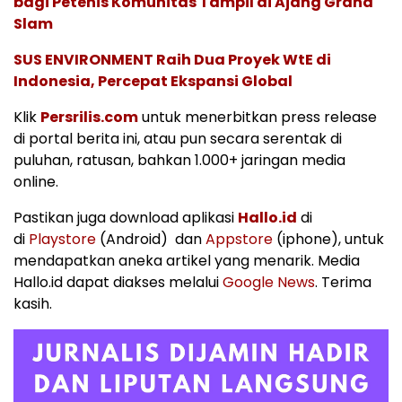
bagi Petenis Komunitas Tampil di Ajang Grand
Slam
SUS ENVIRONMENT Raih Dua Proyek WtE di
Indonesia, Percepat Ekspansi Global
Klik
Persrilis.com
untuk menerbitkan press release
di portal berita ini, atau pun secara serentak di
puluhan, ratusan, bahkan 1.000+ jaringan media
online.
Pastikan juga download aplikasi
Hallo.id
di
di
Playstore
(Android) dan
Appstore
(iphone), untuk
mendapatkan aneka artikel yang menarik. Media
Hallo.id dapat diakses melalui
Google News
. Terima
kasih.