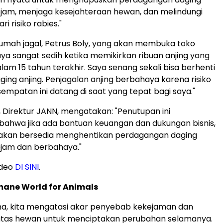
ejam, menjaga kesejahteraan hewan, dan melindungi
i risiko rabies."
rumah jagal, Petrus Boly, yang akan membuka toko
ya sangat sedih ketika memikirkan ribuan anjing yang
lam 15 tahun terakhir. Saya senang sekali bisa berhenti
ing anjing. Penjagalan anjing berbahaya karena risiko
esempatan ini datang di saat yang tepat bagi saya."
, Direktur JANN, mengatakan: "Penutupan ini
ahwa jika ada bantuan keuangan dan dukungan bisnis,
akan bersedia menghentikan perdagangan daging
ejam dan berbahaya."
ideo
DI SINI
.
ane World for Animals
, kita mengatasi akar penyebab kekejaman dan
atas hewan untuk menciptakan perubahan selamanya.