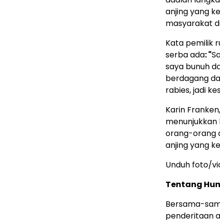
anjing yang k
masyarakat dar
Kata pemilik 
serba ada
: "
Sa
saya bunuh da
berdagang dag
rabies, jadi k
Karin Franken
menunjukkan b
orang-orang 
anjing yang k
Unduh foto/v
Tentang Hum
Bersama-sama
penderitaan 