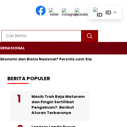
ID
TERNASIONAL
omi dan Bisnis Nasional? Persrilis.com Siap Publikasikan Press Re
BERITA POPULER
Masih Trah Raja Mataram
dan Pingin Sertifikat
Pengakuan?. Berikut
Aturan Terbarunya
Longsor Landa Dusun