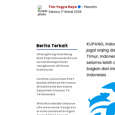
Tim Yogya Raya
- Pewarta
Selasa, 17 Maret 2026
KUPANG, Indo
Berita Terkait
jagal anjing d
Changhong Gandeng
Timur, Indone
Ikon Pop Indonesia Rossa
selama lebih 
untuk Memperkuat
Jangkauan di Pasar
bagian dari ini
Indonesia
Indonesia.
Coolita Luncurkan FAST
Media Alliance Pertama
di Indonesia Bersama
Sejumlah Stasiun TV
Terkemuka
16th Worldwide Chinese
Life Insurance Congress
& International Dragon