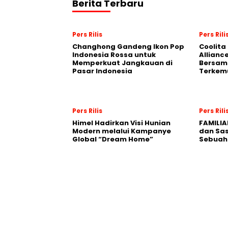
Berita Terbaru
Pers Rilis
Pers Rili
Changhong Gandeng Ikon Pop
Coolita
Indonesia Rossa untuk
Allianc
Memperkuat Jangkauan di
Bersama
Pasar Indonesia
Terkem
Pers Rilis
Pers Rili
Himel Hadirkan Visi Hunian
FAMILIA
Modern melalui Kampanye
dan Sa
Global “Dream Home”
Sebuah 