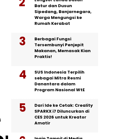
Batur dan Dusun
Sipedang, Banjarnegara,
Warga Mengungsi ke
Rumah Kerabat
Berbagai Fungsi
Tersembunyi Penjepit
Makanan, Memasak Kian
Praktis!
SUS Indonesia Terpilih
sebagai Mitra Resmi
Danantara dalam
Program Nasional WtE
Dari Ide ke Cetak: Creality
SPARKX i7 Diluncurkan di
CES 2026 untuk Kreator
Amatir
Ingin Tampil di Media