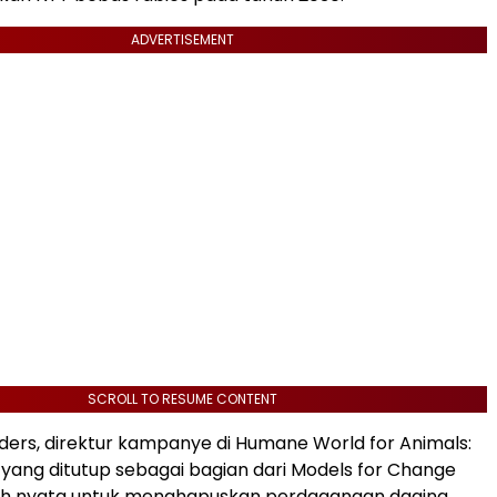
ADVERTISEMENT
SCROLL TO RESUME CONTENT
nders, direktur kampanye di Humane World for Animals:
 yang ditutup sebagai bagian dari Models for Change
ah nyata untuk menghapuskan perdagangan daging