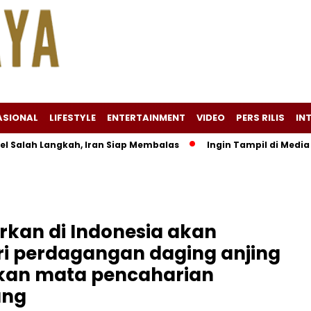
ASIONAL
LIFESTYLE
ENTERTAINMENT
VIDEO
PERS RILIS
IN
lah Langkah, Iran Siap Membalas
Ingin Tampil di Media Ekon
rkan di Indonesia akan
 perdagangan daging anjing
kan mata pencaharian
ang