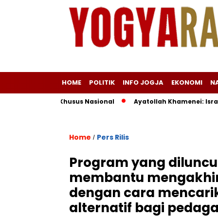
HOME
POLITIK
INFO JOGJA
EKONOMI
N
a Kuota Haji Khusus Nasional
Ayatollah Khamenei: Israel Sa
Home
Pers Rilis
/
Program yang diluncu
membantu mengakhiri
dengan cara mencari
alternatif bagi pedag