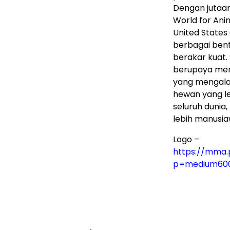
Dengan jutaan
World for An
United States
berbagai ben
berakar kuat.
berupaya meng
yang mengalam
hewan yang le
seluruh dunia,
lebih manusia
Logo –
https://mma.
p=medium60