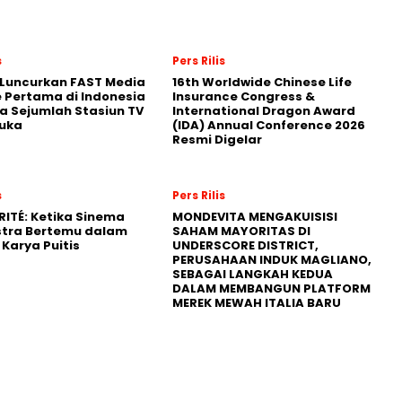
s
Pers Rilis
 Luncurkan FAST Media
16th Worldwide Chinese Life
e Pertama di Indonesia
Insurance Congress &
 Sejumlah Stasiun TV
International Dragon Award
uka
(IDA) Annual Conference 2026
Resmi Digelar
s
Pers Rilis
RITÉ: Ketika Sinema
MONDEVITA MENGAKUISISI
stra Bertemu dalam
SAHAM MAYORITAS DI
Karya Puitis
UNDERSCORE DISTRICT,
PERUSAHAAN INDUK MAGLIANO,
SEBAGAI LANGKAH KEDUA
DALAM MEMBANGUN PLATFORM
MEREK MEWAH ITALIA BARU