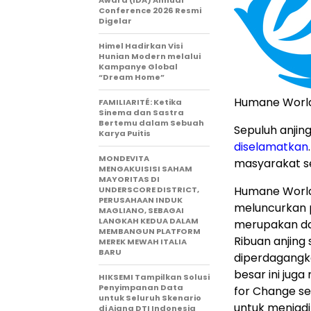
Award (IDA) Annual
Conference 2026 Resmi
Digelar
Himel Hadirkan Visi
Hunian Modern melalui
Kampanye Global
“Dream Home”
Humane World
FAMILIARITÉ: Ketika
Sinema dan Sastra
Bertemu dalam Sebuah
Sepuluh anjing
Karya Puitis
diselamatkan
MONDEVITA
masyarakat s
MENGAKUISISI SAHAM
MAYORITAS DI
Humane World 
UNDERSCORE DISTRICT,
PERUSAHAAN INDUK
meluncurkan p
MAGLIANO, SEBAGAI
LANGKAH KEDUA DALAM
merupakan da
MEMBANGUN PLATFORM
Ribuan anjing 
MEREK MEWAH ITALIA
BARU
diperdagangka
besar ini jug
HIKSEMI Tampilkan Solusi
Penyimpanan Data
for Change se
untuk Seluruh Skenario
untuk menjadi
di Ajang DTI Indonesia