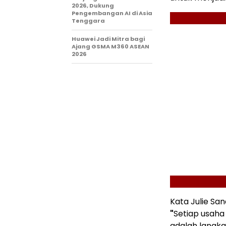
2026, Dukung
Pengembangan AI di Asia
Tenggara
Huawei Jadi Mitra bagi
Ajang GSMA M360 ASEAN
2026
Kata Julie Sa
"
Setiap usaha
adalah langk