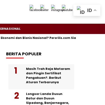
ID
TERNASIONAL
mi dan Bisnis Nasional? Persrilis.com Siap Publikasikan Press Re
BERITA POPULER
Masih Trah Raja Mataram
dan Pingin Sertifikat
Pengakuan?. Berikut
Aturan Terbarunya
Longsor Landa Dusun
Batur dan Dusun
Sipedang, Banjarnegara,