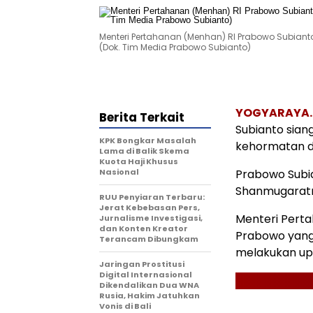
Menteri Pertahanan (Menhan) RI Prabowo Subian
(Dok. Tim Media Prabowo Subianto)
YOGYARAYA
Berita Terkait
Subianto siang
KPK Bongkar Masalah
kehormatan di
Lama di Balik Skema
Kuota Haji Khusus
Nasional
Prabowo Subi
Shanmugaratn
RUU Penyiaran Terbaru:
Jerat Kebebasan Pers,
Menteri Pert
Jurnalisme Investigasi,
dan Konten Kreator
Prabowo yang 
Terancam Dibungkam
melakukan up
Jaringan Prostitusi
Digital Internasional
Dikendalikan Dua WNA
Rusia, Hakim Jatuhkan
Vonis di Bali