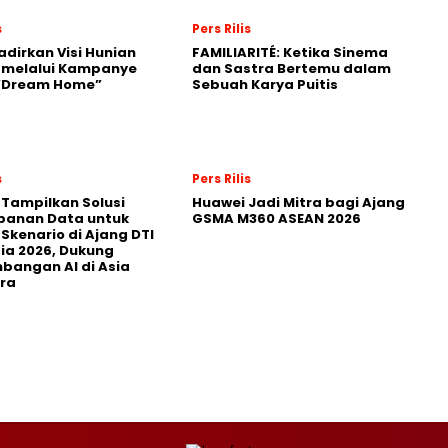
s
Pers Rilis
adirkan Visi Hunian
FAMILIARITÉ: Ketika Sinema
 melalui Kampanye
dan Sastra Bertemu dalam
 “Dream Home”
Sebuah Karya Puitis
s
Pers Rilis
 Tampilkan Solusi
Huawei Jadi Mitra bagi Ajang
panan Data untuk
GSMA M360 ASEAN 2026
 Skenario di Ajang DTI
ia 2026, Dukung
angan AI di Asia
ra