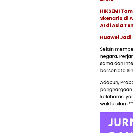
HIKSEMI Tam
Skenario di
AI di Asia T
Huawei Jadi
Selain mempe
negara, Perja
sama dan inte
bersenjata Si
Adapun, Prabo
penghargaan 
kolaborasi ya
waktu silam.*