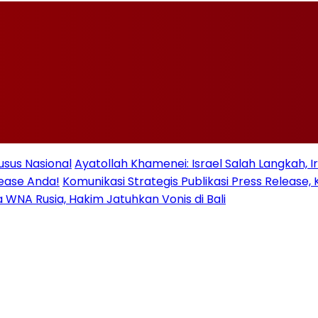
usus Nasional
Ayatollah Khamenei: Israel Salah Langkah, 
lease Anda!
Komunikasi Strategis Publikasi Press Relea
ua WNA Rusia, Hakim Jatuhkan Vonis di Bali