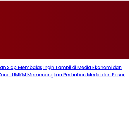
Iran Siap Membalas
Ingin Tampil di Media Ekonomi dan
se, Kunci UMKM Memenangkan Perhatian Media dan Pasar