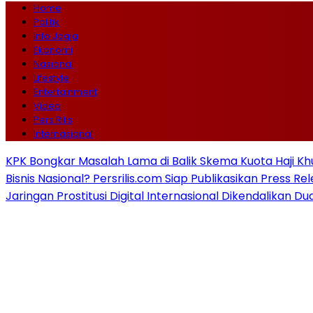
Home
Politik
Info Jogja
Ekonomi
Nasional
Lifestyle
Entertainment
Video
Pers Rilis
Internasional
KPK Bongkar Masalah Lama di Balik Skema Kuota Haji Kh
Bisnis Nasional? Persrilis.com Siap Publikasikan Press Re
Jaringan Prostitusi Digital Internasional Dikendalikan D