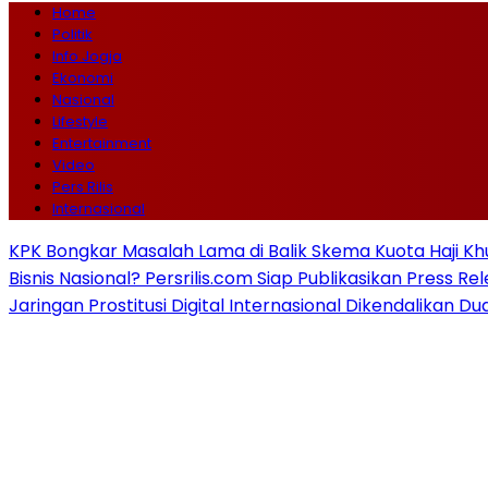
Home
Politik
Info Jogja
Ekonomi
Nasional
Lifestyle
Entertainment
Video
Pers Rilis
Internasional
KPK Bongkar Masalah Lama di Balik Skema Kuota Haji Kh
Bisnis Nasional? Persrilis.com Siap Publikasikan Press Re
Jaringan Prostitusi Digital Internasional Dikendalikan D