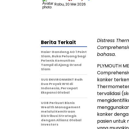
Rabu, 20 Mei 2026
Distress Ther
Berita Terkait
Comprehensive
Haier Gandeng AO 1 Point
bahasa.
Slam, Buka Peluang bagi
Petenis Komunitas
Tampil di Ajang Grand
PLYMOUTH MEE
Slam
Comprehensi
kanker terk
SUS ENVIRONMENT Raih
Dua Proyek WtE di
Thermometer a
Indonesia, Percepat
Ekspansi Global
tervalidasi (s
mengidentifik
UOB Perkuat Bisnis
menggunakan a
Wealth Management
melalui Kemitraan
kanker dengan
Distribusi Strategis
dengan Allianz Global
pasien untuk m
Investors
yang mungkin