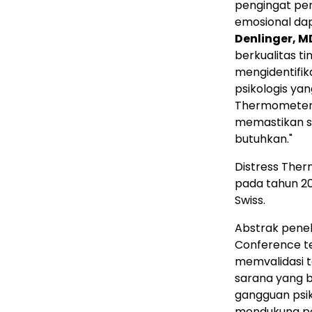
pengingat pen
emosional da
Denlinger, MD
berkualitas t
mengidentifi
psikologis ya
Thermometer 
memastikan s
butuhkan."
Distress Ther
pada tahun 202
Swiss.
Abstrak penel
Conference te
memvalidasi 
sarana yang b
gangguan psik
mendukung pe