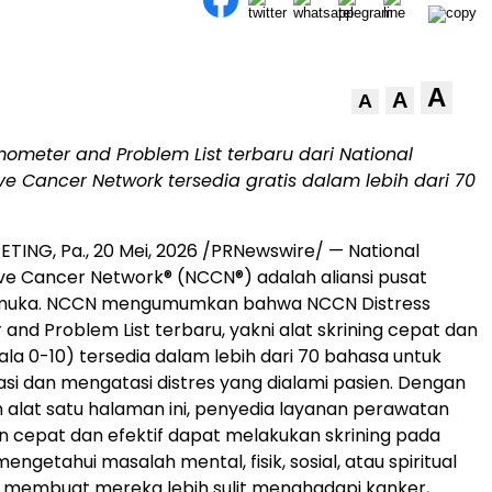
A
A
A
mometer and Problem List terbaru dari National
 Cancer Network tersedia gratis dalam lebih dari 70
TING, Pa.
,
20 Mei, 2026
/PRNewswire/ — National
ve Cancer Network
®
(NCCN
®
) adalah aliansi pusat
emuka. NCCN mengumumkan bahwa NCCN Distress
nd Problem List terbaru, yakni alat skrining cepat dan
kala 0-10) tersedia dalam lebih dari 70 bahasa untuk
asi dan mengatasi distres yang dialami pasien. Dengan
lat satu halaman ini, penyedia layanan perawatan
 cepat dan efektif dapat melakukan skrining pada
engetahui masalah mental, fisik, sosial, atau spiritual
 membuat mereka lebih sulit menghadapi kanker,