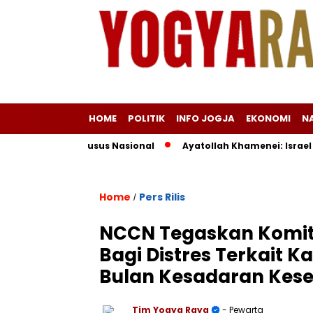
HOME
POLITIK
INFO JOGJA
EKONOMI
N
ota Haji Khusus Nasional
Ayatollah Khamenei: Israel Salah
Home
Pers Rilis
/
NCCN Tegaskan Komi
Bagi Distres Terkait K
Bulan Kesadaran Kes
Tim Yogya Raya
- Pewarta