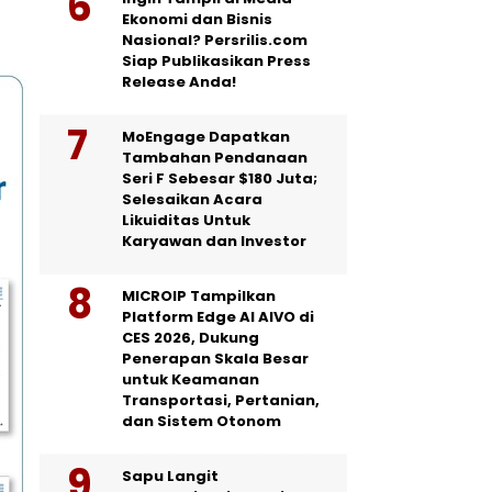
Ekonomi dan Bisnis
Nasional? Persrilis.com
Siap Publikasikan Press
Release Anda!
MoEngage Dapatkan
Tambahan Pendanaan
Seri F Sebesar $180 Juta;
Selesaikan Acara
Likuiditas Untuk
Karyawan dan Investor
MICROIP Tampilkan
Platform Edge AI AIVO di
CES 2026, Dukung
Penerapan Skala Besar
untuk Keamanan
Transportasi, Pertanian,
dan Sistem Otonom
Sapu Langit