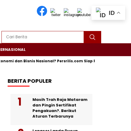
ID
TERNASIONAL
dan Bisnis Nasional? Persrilis.com Siap Publikasikan Press Relea
BERITA POPULER
Masih Trah Raja Mataram
dan Pingin Sertifikat
Pengakuan?. Berikut
Aturan Terbarunya
Longsor Landa Dusun