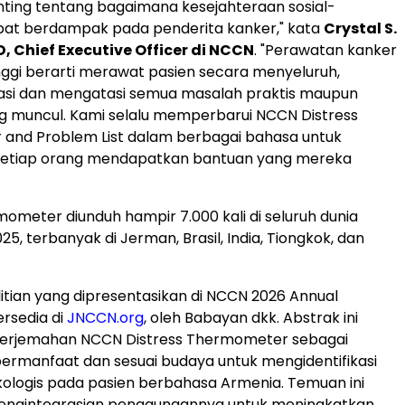
ting tentang bagaimana kesejahteraan sosial-
pat berdampak pada penderita kanker," kata
Crystal S.
, Chief Executive Officer di NCCN
. "Perawatan kanker
inggi berarti merawat pasien secara menyeluruh,
kasi dan mengatasi semua masalah praktis maupun
ng muncul. Kami selalu memperbarui NCCN Distress
and Problem List dalam berbagai bahasa untuk
etiap orang mendapatkan bantuan yang mereka
mometer diunduh hampir 7.000 kali di seluruh dunia
5, terbanyak di Jerman, Brasil, India, Tiongkok, dan
itian yang dipresentasikan di NCCN 2026 Annual
rsedia di
JNCCN.org
, oleh Babayan dkk. Abstrak ini
terjemahan NCCN Distress Thermometer sebagai
ermanfaat dan sesuai budaya untuk mengidentifikasi
ologis pada pasien berbahasa Armenia. Temuan ini
ngintegrasian penggunaannya untuk meningkatkan