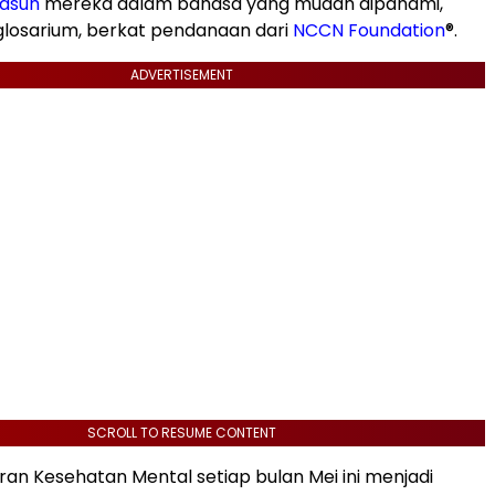
asuh
mereka dalam bahasa yang mudah dipahami,
glosarium, berkat pendanaan dari
NCCN Foundation
®
.
ADVERTISEMENT
SCROLL TO RESUME CONTENT
ran Kesehatan Mental setiap bulan Mei ini menjadi