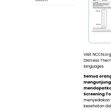
Industri
Visit NCCN.or
Distress Ther
languages.
Semua orang
mengunjung
mendapatkan
Screening T
menyediakan 
kesehatan d