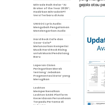
gejala atau p
Mitrade Raih Gelar “AI
Broker of the Year 2026”,
Hadirkan MitradeGPT
Versi Terbaru di Asia
UNISOC Lyric Audio:
Mengubah Pengalaman
Mendengarkan Audio
Hard Rock Cafe dan
Coca-Cola®
Meluncurkan Kompetisi
Musik Hard Rock Rising
untuk Musisi Pendatang
Baru
Laporan Cision
Peringatkan Merek
tentang ‘Jebakan
Fragmentasi Data’ yang
Merugikan
Lockton
Memperkenalkan
Lockton SAGE: Platform
Kecerdasan Perusahaan
Terpadu Pertama di