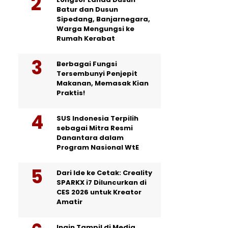
Batur dan Dusun
Sipedang, Banjarnegara,
Warga Mengungsi ke
Rumah Kerabat
Berbagai Fungsi
Tersembunyi Penjepit
Makanan, Memasak Kian
Praktis!
SUS Indonesia Terpilih
sebagai Mitra Resmi
Danantara dalam
Program Nasional WtE
Dari Ide ke Cetak: Creality
SPARKX i7 Diluncurkan di
CES 2026 untuk Kreator
Amatir
Ingin Tampil di Media