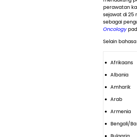
perawatan kan
sejawat di 25
sebagai penguk
Oncology
pad
Selain bahasa
Afrikaans
Albania
Amharik
Arab
Armenia
Bengali/Ba
Bulgaria