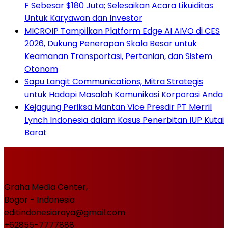
F Sebesar $180 Juta; Selesaikan Acara Likuiditas
Untuk Karyawan dan Investor
MICROIP Tampilkan Platform Edge AI AIVO di CES
2026, Dukung Penerapan Skala Besar untuk
Keamanan Transportasi, Pertanian, dan Sistem
Otonom
Sapu Langit Communications, Mitra Strategis
untuk Hadapi Masalah Komunikasi Korporasi Anda
Kejagung Periksa Mantan Vice Presdir PT Merril
Lynch Indonesia dalam Kasus Penerbitan IUP Kutai
Barat
Graha Media Center,
Bogor - Indonesia
editindonesiaraya@gmail.com
+62855-7777888