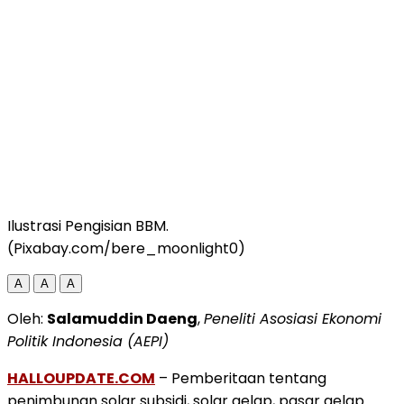
Ilustrasi Pengisian BBM.
(Pixabay.com/bere_moonlight0)
A
A
A
Oleh:
Salamuddin Daeng
,
Peneliti Asosiasi Ekonomi
Politik Indonesia (AEPI)
HALLOUPDATE.COM
– Pemberitaan tentang
penimbunan solar subsidi, solar gelap, pasar gelap