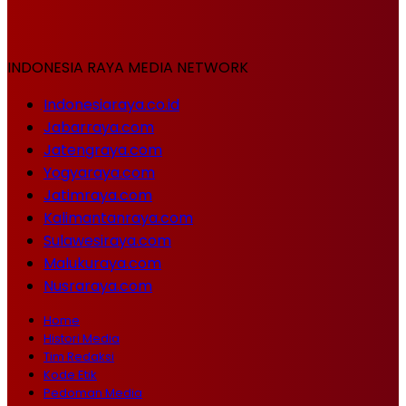
INDONESIA RAYA MEDIA NETWORK
Indonesiaraya.co.id
Jabarraya.com
Jatengraya.com
Yogyaraya.com
Jatimraya.com
Kalimantanraya.com
Sulawesiraya.com
Malukuraya.com
Nusraraya.com
Home
Histori Media
Tim Redaksi
Kode Etik
Pedoman Media