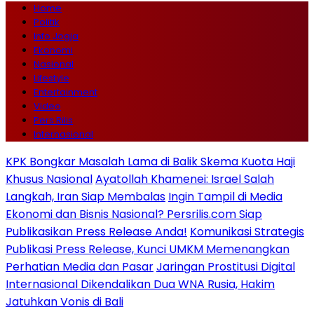
Home
Politik
Info Jogja
Ekonomi
Nasional
Lifestyle
Entertainment
Video
Pers Rilis
Internasional
KPK Bongkar Masalah Lama di Balik Skema Kuota Haji
Khusus Nasional
Ayatollah Khamenei: Israel Salah
Langkah, Iran Siap Membalas
Ingin Tampil di Media
Ekonomi dan Bisnis Nasional? Persrilis.com Siap
Publikasikan Press Release Anda!
Komunikasi Strategis
Publikasi Press Release, Kunci UMKM Memenangkan
Perhatian Media dan Pasar
Jaringan Prostitusi Digital
Internasional Dikendalikan Dua WNA Rusia, Hakim
Jatuhkan Vonis di Bali