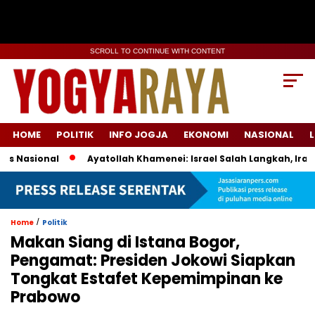
SCROLL TO CONTINUE WITH CONTENT
HOME
POLITIK
INFO JOGJA
EKONOMI
NASIONAL
L
Nasional
Ayatollah Khamenei: Israel Salah Langkah, Iran Si
/
Home
Politik
Makan Siang di Istana Bogor,
Pengamat: Presiden Jokowi Siapkan
Tongkat Estafet Kepemimpinan ke
Prabowo