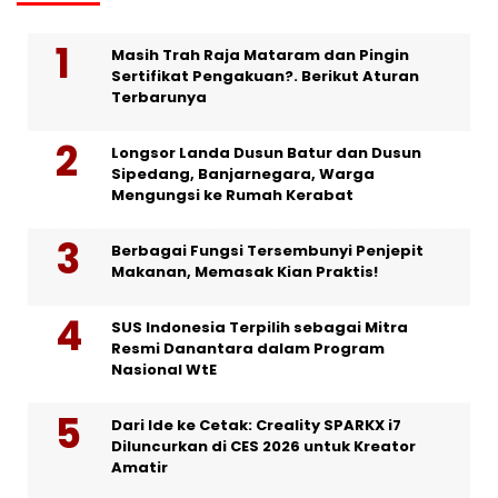
Masih Trah Raja Mataram dan Pingin
Sertifikat Pengakuan?. Berikut Aturan
Terbarunya
Longsor Landa Dusun Batur dan Dusun
Sipedang, Banjarnegara, Warga
Mengungsi ke Rumah Kerabat
Berbagai Fungsi Tersembunyi Penjepit
Makanan, Memasak Kian Praktis!
SUS Indonesia Terpilih sebagai Mitra
Resmi Danantara dalam Program
Nasional WtE
Dari Ide ke Cetak: Creality SPARKX i7
Diluncurkan di CES 2026 untuk Kreator
Amatir