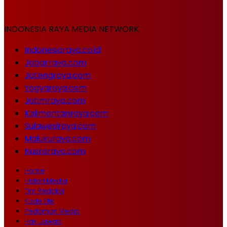
INDONESIA RAYA MEDIA NETWORK
Indonesiaraya.co.id
Jabarraya.com
Jatengraya.com
Yogyaraya.com
Jatimraya.com
Kalimantanraya.com
Sulawesiraya.com
Malukuraya.com
Nusraraya.com
Home
Histori Media
Tim Redaksi
Kode Etik
Pedoman Media
Hak Jawab