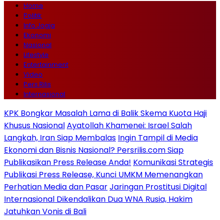
Home
Politik
Info Jogja
Ekonomi
Nasional
Lifestyle
Entertainment
Video
Pers Rilis
Internasional
KPK Bongkar Masalah Lama di Balik Skema Kuota Haji
Khusus Nasional
Ayatollah Khamenei: Israel Salah
Langkah, Iran Siap Membalas
Ingin Tampil di Media
Ekonomi dan Bisnis Nasional? Persrilis.com Siap
Publikasikan Press Release Anda!
Komunikasi Strategis
Publikasi Press Release, Kunci UMKM Memenangkan
Perhatian Media dan Pasar
Jaringan Prostitusi Digital
Internasional Dikendalikan Dua WNA Rusia, Hakim
Jatuhkan Vonis di Bali