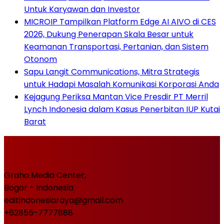
Untuk Karyawan dan Investor
MICROIP Tampilkan Platform Edge AI AIVO di CES
2026, Dukung Penerapan Skala Besar untuk
Keamanan Transportasi, Pertanian, dan Sistem
Otonom
Sapu Langit Communications, Mitra Strategis
untuk Hadapi Masalah Komunikasi Korporasi Anda
Kejagung Periksa Mantan Vice Presdir PT Merril
Lynch Indonesia dalam Kasus Penerbitan IUP Kutai
Barat
Graha Media Center,
Bogor - Indonesia
editindonesiaraya@gmail.com
+62855-7777888