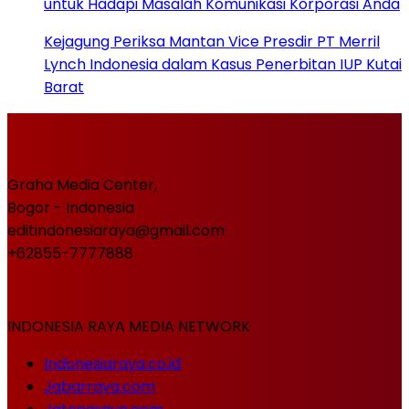
untuk Hadapi Masalah Komunikasi Korporasi Anda
Kejagung Periksa Mantan Vice Presdir PT Merril
Lynch Indonesia dalam Kasus Penerbitan IUP Kutai
Barat
Graha Media Center,
Bogor - Indonesia
editindonesiaraya@gmail.com
+62855-7777888
INDONESIA RAYA MEDIA NETWORK
Indonesiaraya.co.id
Jabarraya.com