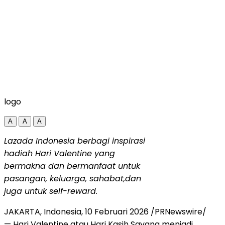
logo
A
A
A
Lazada Indonesia berbagi inspirasi
hadiah Hari Valentine yang
bermakna dan bermanfaat untuk
pasangan, keluarga, sahabat,dan
juga untuk self-reward.
JAKARTA, Indonesia
,
10 Februari 2026
/PRNewswire/
— Hari Valentine atau Hari Kasih Sayang menjadi