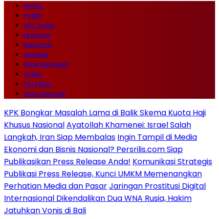
Home
Politik
Info Jogja
Ekonomi
Nasional
Lifestyle
Entertainment
Video
Pers Rilis
Internasional
KPK Bongkar Masalah Lama di Balik Skema Kuota Haji
Khusus Nasional
Ayatollah Khamenei: Israel Salah
Langkah, Iran Siap Membalas
Ingin Tampil di Media
Ekonomi dan Bisnis Nasional? Persrilis.com Siap
Publikasikan Press Release Anda!
Komunikasi Strategis
Publikasi Press Release, Kunci UMKM Memenangkan
Perhatian Media dan Pasar
Jaringan Prostitusi Digital
Internasional Dikendalikan Dua WNA Rusia, Hakim
Jatuhkan Vonis di Bali