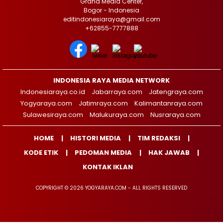
Graha Media Center,
Bogor - Indonesia
editindonesiaraya@gmail.com
+62855-7777888
INDONESIA RAYA MEDIA NETWORK
Indonesiaraya.co.id
Jabarraya.com
Jatengraya.com
Yogyaraya.com
Jatimraya.com
Kalimantanraya.com
Sulawesiraya.com
Malukuraya.com
Nusraraya.com
HOME
HISTORI MEDIA
TIM REDAKSI
KODE ETIK
PEDOMAN MEDIA
HAK JAWAB
KONTAK IKLAN
COPYRIGHT © 2026 YOGYARAYA.COM - ALL RIGHTS RESERVED