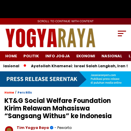
SCROLL TO CONTINUE WITH CONTENT
HOME
POLITIK
INFO JOGJA
EKONOMI
NASIONAL
L
ional
Ayatollah Khamenei: Israel Salah Langkah, Iran Siap
/
Home
Pers Rilis
KT&G Social Welfare Foundation
Kirim Relawan Mahasiswa
“Sangsang Withus” ke Indonesia
Tim Yogya Raya
- Pewarta