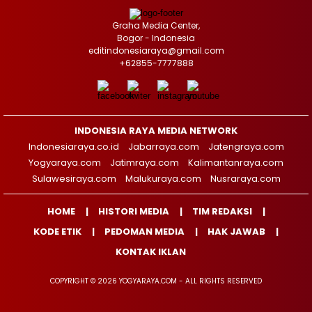
Graha Media Center,
Bogor - Indonesia
editindonesiaraya@gmail.com
+62855-7777888
INDONESIA RAYA MEDIA NETWORK
Indonesiaraya.co.id
Jabarraya.com
Jatengraya.com
Yogyaraya.com
Jatimraya.com
Kalimantanraya.com
Sulawesiraya.com
Malukuraya.com
Nusraraya.com
HOME
HISTORI MEDIA
TIM REDAKSI
KODE ETIK
PEDOMAN MEDIA
HAK JAWAB
KONTAK IKLAN
COPYRIGHT © 2026 YOGYARAYA.COM - ALL RIGHTS RESERVED