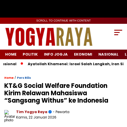
SCROLL TO CONTINUE WITH CONTENT
HOME
POLITIK
INFO JOGJA
EKONOMI
NASIONAL
L
onal
Ayatollah Khamenei: Israel Salah Langkah, Iran Siap 
/
Home
Pers Rilis
KT&G Social Welfare Foundation
Kirim Relawan Mahasiswa
“Sangsang Withus” ke Indonesia
Tim Yogya Raya
- Pewarta
Kamis, 22 Januari 2026