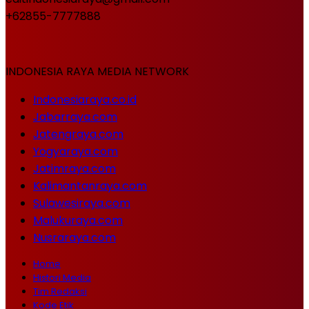
+62855-7777888
INDONESIA RAYA MEDIA NETWORK
Indonesiaraya.co.id
Jabarraya.com
Jatengraya.com
Yogyaraya.com
Jatimraya.com
Kalimantanraya.com
Sulawesiraya.com
Malukuraya.com
Nusraraya.com
Home
Histori Media
Tim Redaksi
Kode Etik