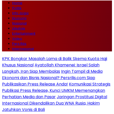
Home
Politik
Info Jogja
Ekonomi
Nasional
Lifestyle
Entertainment
Video
Pers Rilis
Internasional
KPK Bongkar Masalah Lama di Balik Skema Kuota Haji
Khusus Nasional
Ayatollah Khamenei: Israel Salah
Langkah, Iran Siap Membalas
Ingin Tampil di Media
Ekonomi dan Bisnis Nasional? Persrilis.com Siap
Publikasikan Press Release Anda!
Komunikasi Strategis
Publikasi Press Release, Kunci UMKM Memenangkan
Perhatian Media dan Pasar
Jaringan Prostitusi Digital
Internasional Dikendalikan Dua WNA Rusia, Hakim
Jatuhkan Vonis di Bali