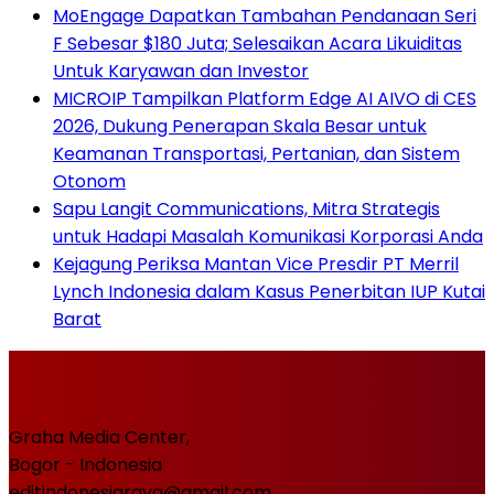
MoEngage Dapatkan Tambahan Pendanaan Seri
F Sebesar $180 Juta; Selesaikan Acara Likuiditas
Untuk Karyawan dan Investor
MICROIP Tampilkan Platform Edge AI AIVO di CES
2026, Dukung Penerapan Skala Besar untuk
Keamanan Transportasi, Pertanian, dan Sistem
Otonom
Sapu Langit Communications, Mitra Strategis
untuk Hadapi Masalah Komunikasi Korporasi Anda
Kejagung Periksa Mantan Vice Presdir PT Merril
Lynch Indonesia dalam Kasus Penerbitan IUP Kutai
Barat
Graha Media Center,
Bogor - Indonesia
editindonesiaraya@gmail.com