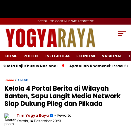
SCROLL TO CONTINUE WITH CONTENT
HOME
POLITIK
INFO JOGJA
EKONOMI
NASIONAL
L
uota Haji Khusus Nasional
Ayatollah Khamenei: Israel Sala
/
Home
Politik
Kelola 4 Portal Berita di Wilayah
Banten, Sapu Langit Media Network
Siap Dukung Pileg dan Pilkada
Tim Yogya Raya
- Pewarta
Kamis, 14 Desember 2023