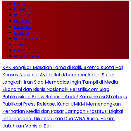
Home
Politik
Info Jogja
Ekonomi
Nasional
Lifestyle
Entertainment
Video
Pers Rilis
Internasional
KPK Bongkar Masalah Lama di Balik Skema Kuota Haji
Khusus Nasional
Ayatollah Khamenei: Israel Salah
Langkah, Iran Siap Membalas
Ingin Tampil di Media
Ekonomi dan Bisnis Nasional? Persrilis.com Siap
Publikasikan Press Release Anda!
Komunikasi Strategis
Publikasi Press Release, Kunci UMKM Memenangkan
Perhatian Media dan Pasar
Jaringan Prostitusi Digital
Internasional Dikendalikan Dua WNA Rusia, Hakim
Jatuhkan Vonis di Bali