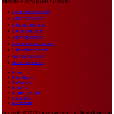
INDONESIA RAYA MEDIA NETWORK
Indonesiaraya.co.id
Jabarraya.com
Jatengraya.com
Yogyaraya.com
Jatimraya.com
Kalimantanraya.com
Sulawesiraya.com
Malukuraya.com
Nusraraya.com
Home
Histori Media
Tim Redaksi
Kode Etik
Pedoman Media
Hak Jawab
Kontak Iklan
Copyright © 2026 Yogyaraya.com - All Rights Reserved