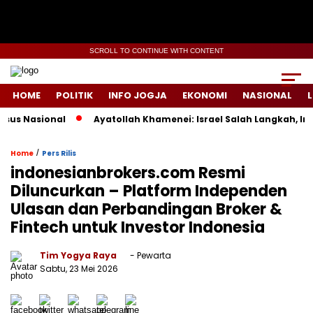
SCROLL TO CONTINUE WITH CONTENT
HOME
POLITIK
INFO JOGJA
EKONOMI
NASIONAL
L
s Nasional
Ayatollah Khamenei: Israel Salah Langkah, Iran
/
Home
Pers Rilis
indonesianbrokers.com Resmi
Diluncurkan – Platform Independen
Ulasan dan Perbandingan Broker &
Fintech untuk Investor Indonesia
Tim Yogya Raya
- Pewarta
Sabtu, 23 Mei 2026