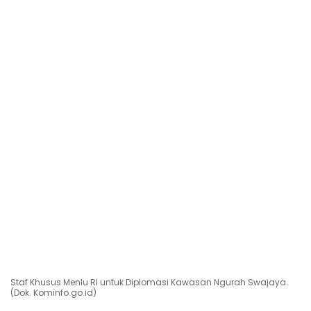
Staf Khusus Menlu RI untuk Diplomasi Kawasan Ngurah Swajaya.
(Dok. Kominfo.go.id)