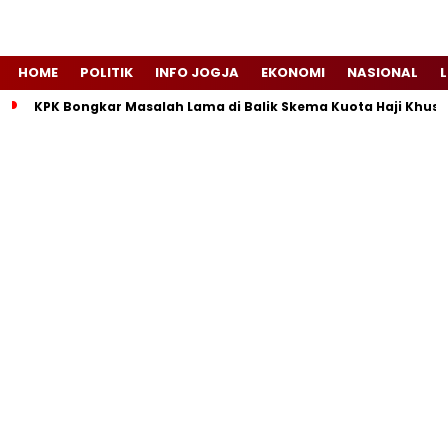
HOME
POLITIK
INFO JOGJA
EKONOMI
NASIONAL
L
KPK Bongkar Masalah Lama di Balik Skema Kuota Haji Khusu