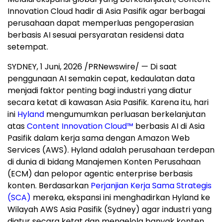
Innovation Cloud hadir di Asia Pasifik agar berbagai
perusahaan dapat memperluas pengoperasian
berbasis AI sesuai persyaratan residensi data
setempat.
SYDNEY
,
1 Juni, 2026
/PRNewswire/ — Di saat
penggunaan AI semakin cepat, kedaulatan data
menjadi faktor penting bagi industri yang diatur
secara ketat di kawasan Asia Pasifik. Karena itu, hari
ini
Hyland
mengumumkan perluasan berkelanjutan
atas
Content Innovation Cloud™
berbasis AI di Asia
Pasifik dalam kerja sama dengan Amazon Web
Services (AWS). Hyland adalah perusahaan terdepan
di dunia di bidang Manajemen Konten Perusahaan
(ECM) dan pelopor agentic enterprise berbasis
konten. Berdasarkan
Perjanjian Kerja Sama Strategis
(SCA)
mereka, ekspansi ini menghadirkan Hyland ke
Wilayah AWS Asia Pasifik (Sydney) agar industri yang
diatur secara ketat dan mengelola banyak konten