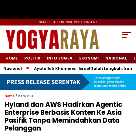
SCROLL TO CONTINUE WITH CONTENT
HOME
POLITIK
INFO JOGJA
EKONOMI
NASIONAL
L
ional
Ayatollah Khamenei: Israel Salah Langkah, Iran Siap
/
Home
Pers Rilis
Hyland dan AWS Hadirkan Agentic
Enterprise Berbasis Konten Ke Asia
Pasifik Tanpa Memindahkan Data
Pelanggan