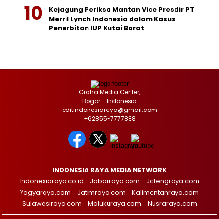
Kejagung Periksa Mantan Vice Presdir PT
Merril Lynch Indonesia dalam Kasus
Penerbitan IUP Kutai Barat
Graha Media Center,
Bogor - Indonesia
editindonesiaraya@gmail.com
+62855-7777888
INDONESIA RAYA MEDIA NETWORK
Indonesiaraya.co.id
Jabarraya.com
Jatengraya.com
Yogyaraya.com
Jatimraya.com
Kalimantanraya.com
Sulawesiraya.com
Malukuraya.com
Nusraraya.com