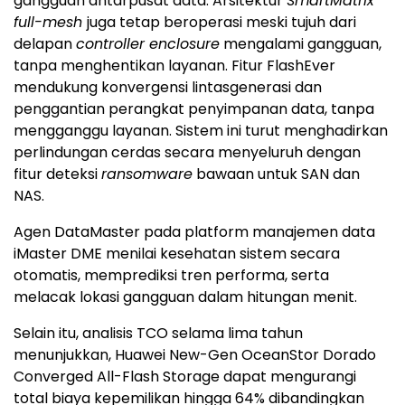
gangguan antarpusat data. Arsitektur
SmartMatrix
full-mesh
juga tetap beroperasi meski tujuh dari
delapan
controller enclosure
mengalami gangguan,
tanpa menghentikan layanan. Fitur FlashEver
mendukung konvergensi lintasgenerasi dan
penggantian perangkat penyimpanan data, tanpa
mengganggu layanan. Sistem ini turut menghadirkan
perlindungan cerdas secara menyeluruh dengan
fitur deteksi
ransomware
bawaan untuk SAN dan
NAS.
Agen DataMaster pada platform manajemen data
iMaster DME menilai kesehatan sistem secara
otomatis, memprediksi tren performa, serta
melacak lokasi gangguan dalam hitungan menit.
Selain itu, analisis TCO selama lima tahun
menunjukkan, Huawei New-Gen OceanStor Dorado
Converged All-Flash Storage dapat mengurangi
total biaya kepemilikan hingga 64% dibandingkan