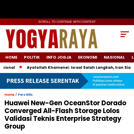
SCROLL TO CONTINUE WITH CONTENT
HOME
POLITIK
INFO JOGJA
EKONOMI
NASIONAL
L
Ayatollah Khamenei: Israel Salah Langkah, Iran Siap Memba
/
Home
Pers Rilis
Huawei New-Gen OceanStor Dorado
Converged All-Flash Storage Lolos
Validasi Teknis Enterprise Strategy
Group