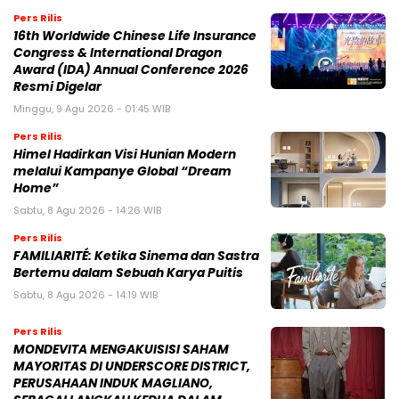
Pers Rilis
16th Worldwide Chinese Life Insurance
Congress & International Dragon
Award (IDA) Annual Conference 2026
Resmi Digelar
Minggu, 9 Agu 2026 - 01:45 WIB
Pers Rilis
Himel Hadirkan Visi Hunian Modern
melalui Kampanye Global “Dream
Home”
Sabtu, 8 Agu 2026 - 14:26 WIB
Pers Rilis
FAMILIARITÉ: Ketika Sinema dan Sastra
Bertemu dalam Sebuah Karya Puitis
Sabtu, 8 Agu 2026 - 14:19 WIB
Pers Rilis
MONDEVITA MENGAKUISISI SAHAM
MAYORITAS DI UNDERSCORE DISTRICT,
PERUSAHAAN INDUK MAGLIANO,