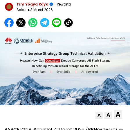
Tim Yogya Raya
- Pewarta
Selasa, 3 Maret 2026
A
A
A
BARCELONA, Spanyol
,
4 Maret 2026
/PRNewswire/ —