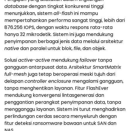
database
dengan tingkat konkurensi tinggi
menunjukkan, sistem
all-flash
ini mampu
mempertahankan performa sangat tinggi, lebih dari
876.256 IOPS, dengan waktu respons rata-rata
hanya 32 mikrodetik. Sistem ini juga mendukung
penyimpanan berbagai jenis data melalui arsitektur
native
dan paralel untuk blok,
file
, dan objek.
Solusi
active-active
mendukung
failover
tanpa
gangguan antarpusat data. Arsitektur
SmartMatrix
full-mesh
juga tetap beroperasi meski tujuh dari
delapan
controller enclosure
mengalami gangguan,
tanpa menghentikan layanan. Fitur FlashEver
mendukung konvergensi lintasgenerasi dan
penggantian perangkat penyimpanan data, tanpa
mengganggu layanan. Sistem ini turut menghadirkan
perlindungan cerdas secara menyeluruh dengan
fitur deteksi
ransomware
bawaan untuk SAN dan
NAS.