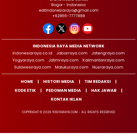
Bogor - Indonesia
editindonesiaraya@gmail.com
+62855-7777888
INDONESIA RAYA MEDIA NETWORK
Indonesiaraya.co.id
Jabarraya.com
Jatengraya.com
Yogyaraya.com
Jatimraya.com
Kalimantanraya.com
Sulawesiraya.com
Malukuraya.com
Nusraraya.com
HOME
HISTORI MEDIA
TIM REDAKSI
KODE ETIK
PEDOMAN MEDIA
HAK JAWAB
KONTAK IKLAN
COPYRIGHT © 2026 YOGYARAYA.COM - ALL RIGHTS RESERVED