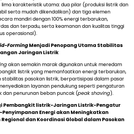
 lima karakteristik utama: dua pilar (produksi listrik dan
abil serta mudah dikendalikan) dan tiga elemen
ecara mandiri dengan 100% energi terbarukan,
rdas dan terpadu, serta keamanan dan kualitas tinggi
us operasional).
id-Forming
Menjadi Penopang Utama Stabilitas
angan Jaringan Listrik
ing
akan semakin marak digunakan untuk meredam
bangkit listrik yang memanfaatkan energi terbarukan,
tabilitas pasokan listrik, berpartisipasi dalam pasar
 menyediakan layanan pendukung seperti pengaturan
trik dan penurunan beban puncak (
peak shaving
).
rgi Pembangkit listrik-Jaringan Listrik-Pengatur
ik-Penyimpanan Energi akan Meningkatkan
 Regional dan Koordinasi Global dalam Pasokan