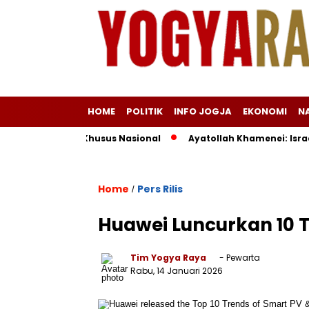
HOME
POLITIK
INFO JOGJA
EKONOMI
N
uota Haji Khusus Nasional
Ayatollah Khamenei: Israel Sala
Home
Pers Rilis
/
Huawei Luncurkan 10 T
Tim Yogya Raya
- Pewarta
Rabu, 14 Januari 2026