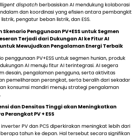
lligent dispatch
berbasiskan AI mendukung kolaborasi
ndalam dan koordinasi yang efisien antara pembangkit
n listrik, pengatur beban listrik, dan ESS.
am Skenario Penggunaan PV+ESS untuk Segmen
eseran Terjadi dari Dukungan AI ke Fitur AI
i untuk Mewujudkan Pengalaman Energi Terbaik
io penggunaan PV+ESS untuk segmen hunian, produk
dukungan AI menuju fitur AI terintegrasi. AI segera
 desain, pengalaman pengguna, serta aktivitas
an pemeliharaan perangkat, serta beralih dari sekadar
n konsumsi mandiri menuju strategi pengalaman
.
uensi dan Densitas Tinggi akan Meningkatkan
a Perangkat PV + ESS
 inverter PV dan PCS diperkirakan meningkat lebih dari
erapa tahun ke depan. Hal tersebut secara signifikan