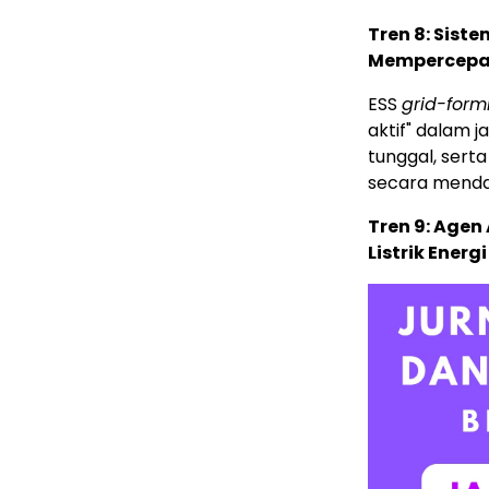
Tren 8: Sist
Mempercepat
ESS
grid-form
aktif" dalam ja
tunggal, serta
secara menda
Tren 9: Age
Listrik Ener