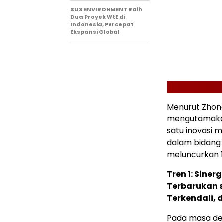
SUS ENVIRONMENT Raih
Dua Proyek WtE di
Indonesia, Percepat
Ekspansi Global
Menurut Zhong
mengutamakan 
satu inovasi 
dalam bidang
meluncurkan 1
Tren 1: Sine
Terbarukan s
Terkendali, 
Pada masa dep