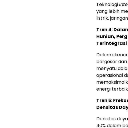
Teknologi
inte
yang lebih me
listrik, jaringa
Tren 4: Dal
Hunian, Perg
Terintegras
Dalam skenar
bergeser dari 
menyatu dalam
operasional d
memaksimalka
energi terbaik
Tren 5: Frek
Densitas Day
Densitas daya
40% dalam beb