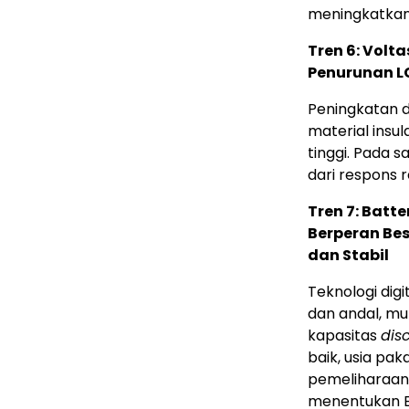
meningkatkan k
Tren 6: Volt
Penurunan L
Peningkatan 
material insu
tinggi. Pada
dari respons r
Tren 7: Batt
Berperan Be
dan Stabil
Teknologi digi
dan andal, mul
kapasitas
dis
baik, usia pak
pemeliharaan 
menentukan ES