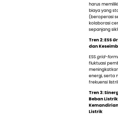
harus memiliki
biaya yang st
(beroperasi s
kolaborasi ce
sepanjang sikl
Tren 2: ESS
Gr
dan Keseimb
ESS
grid-form
fluktuasi pem
meningkatkan s
energi, serta
frekuensi lis
Tren 3: Sine
Beban Listr
Kemandirian
Listrik