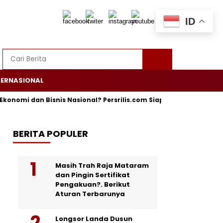
ID
TERNASIONAL
i dan Bisnis Nasional? Persrilis.com Siap Publikasikan Press Rele
BERITA POPULER
Masih Trah Raja Mataram
dan Pingin Sertifikat
Pengakuan?. Berikut
Aturan Terbarunya
Longsor Landa Dusun