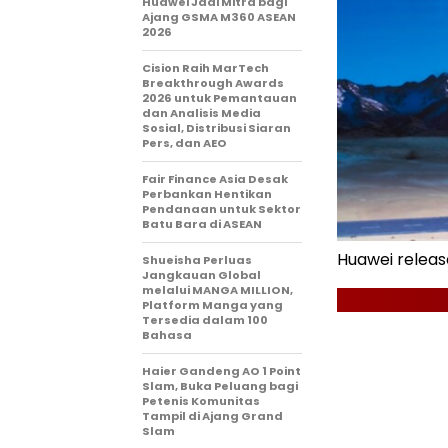
Huawei Jadi Mitra bagi
Ajang GSMA M360 ASEAN
2026
Cision Raih MarTech
Breakthrough Awards
2026 untuk Pemantauan
dan Analisis Media
Sosial, Distribusi Siaran
Pers, dan AEO
Fair Finance Asia Desak
Perbankan Hentikan
Pendanaan untuk Sektor
Batu Bara di ASEAN
Huawei releas
Shueisha Perluas
Jangkauan Global
melalui MANGA MILLION,
Platform Manga yang
Tersedia dalam 100
Bahasa
Haier Gandeng AO 1 Point
Slam, Buka Peluang bagi
Petenis Komunitas
Tampil di Ajang Grand
Slam