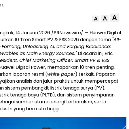
ESS
A
A
A
ngkok, 14 Januari 2026 /PRNewswire/ — Huawei Digital
urkan 10 Tren Smart PV & ESS 2026 dengan tema
"All-
-Forming, Unleashing AI, and Forging Excellence:
wables as Main Energy Sources."
Di acara ini, Eric
resident, Chief Marketing Officer, Smart PV & ESS
uawei Digital Power, memaparkan 10 tren penting,
rkan laporan resmi (
white paper
) terkait. Paparan
ajikan analisis dan jalur praktis untuk mempercepat
sistem pembangkit listrik tenaga surya (PV),
strik tenaga bayu (PLTB), dan sistem penyimpanan
sebagai sumber utama energi terbarukan, serta
ustri yang bermutu tinggi.