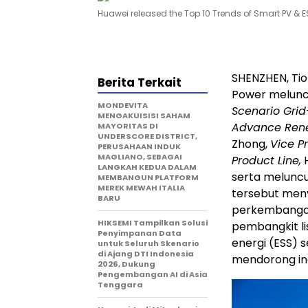
Huawei released the Top 10 Trends of Smart PV & 
SHENZHEN, Tio
Berita Terkait
Power melunc
MONDEVITA
Scenario Grid
MENGAKUISISI SAHAM
Advance Rene
MAYORITAS DI
UNDERSCORE DISTRICT,
Zhong,
Vice P
PERUSAHAAN INDUK
MAGLIANO, SEBAGAI
Product Line,
H
LANGKAH KEDUA DALAM
serta meluncu
MEMBANGUN PLATFORM
MEREK MEWAH ITALIA
tersebut meny
BARU
perkembangan 
HIKSEMI Tampilkan Solusi
pembangkit li
Penyimpanan Data
energi (ESS) 
untuk Seluruh Skenario
di Ajang DTI Indonesia
mendorong ind
2026, Dukung
Pengembangan AI di Asia
Tenggara