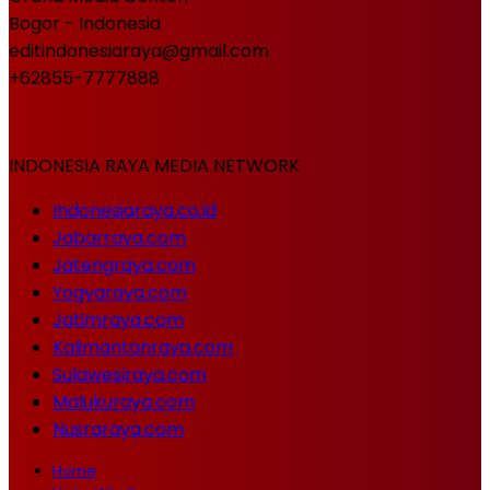
Bogor - Indonesia
editindonesiaraya@gmail.com
+62855-7777888
INDONESIA RAYA MEDIA NETWORK
Indonesiaraya.co.id
Jabarraya.com
Jatengraya.com
Yogyaraya.com
Jatimraya.com
Kalimantanraya.com
Sulawesiraya.com
Malukuraya.com
Nusraraya.com
Home