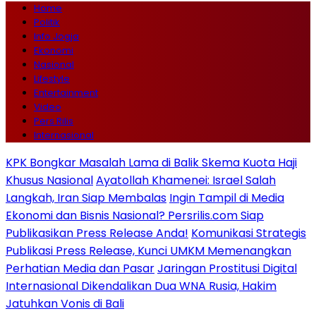
Home
Politik
Info Jogja
Ekonomi
Nasional
Lifestyle
Entertainment
Video
Pers Rilis
Internasional
KPK Bongkar Masalah Lama di Balik Skema Kuota Haji
Khusus Nasional
Ayatollah Khamenei: Israel Salah
Langkah, Iran Siap Membalas
Ingin Tampil di Media
Ekonomi dan Bisnis Nasional? Persrilis.com Siap
Publikasikan Press Release Anda!
Komunikasi Strategis
Publikasi Press Release, Kunci UMKM Memenangkan
Perhatian Media dan Pasar
Jaringan Prostitusi Digital
Internasional Dikendalikan Dua WNA Rusia, Hakim
Jatuhkan Vonis di Bali