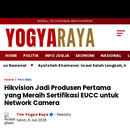
SCROLL TO CONTINUE WITH CONTENT
HOME
POLITIK
INFO JOGJA
EKONOMI
NASIONAL
L
 Nasional
Ayatollah Khamenei: Israel Salah Langkah, Iran 
/
Home
Pers Rilis
Hikvision Jadi Produsen Pertama
yang Meraih Sertifikasi EUCC untuk
Network Camera
Tim Yogya Raya
- Pewarta
Senin, 6 Juli 2026