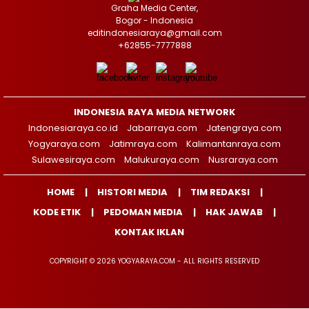
Graha Media Center,
Bogor - Indonesia
editindonesiaraya@gmail.com
+62855-7777888
INDONESIA RAYA MEDIA NETWORK
Indonesiaraya.co.id
Jabarraya.com
Jatengraya.com
Yogyaraya.com
Jatimraya.com
Kalimantanraya.com
Sulawesiraya.com
Malukuraya.com
Nusraraya.com
HOME
HISTORI MEDIA
TIM REDAKSI
KODE ETIK
PEDOMAN MEDIA
HAK JAWAB
KONTAK IKLAN
COPYRIGHT © 2026 YOGYARAYA.COM - ALL RIGHTS RESERVED