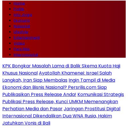
Home
Politik
Info Jogja
Ekonomi
Nasional
Lifestyle
Entertainment
Video
Pers Rilis
Internasional
KPK Bongkar Masalah Lama di Balik Skema Kuota Haji
Khusus Nasional
Ayatollah Khamenei: Israel Salah
Langkah, Iran Siap Membalas
Ingin Tampil di Media
Ekonomi dan Bisnis Nasional? Persrilis.com Siap
Publikasikan Press Release Anda!
Komunikasi Strategis
Publikasi Press Release, Kunci UMKM Memenangkan
Perhatian Media dan Pasar
Jaringan Prostitusi Digital
Internasional Dikendalikan Dua WNA Rusia, Hakim
Jatuhkan Vonis di Bali