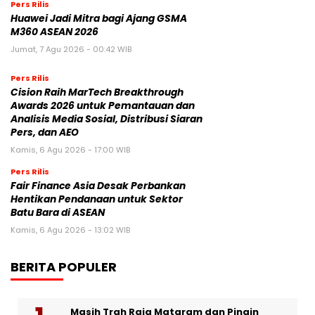
Pers Rilis
Huawei Jadi Mitra bagi Ajang GSMA
M360 ASEAN 2026
Jumat, 7 Agu 2026 - 00:42 WIB
Pers Rilis
Cision Raih MarTech Breakthrough
Awards 2026 untuk Pemantauan dan
Analisis Media Sosial, Distribusi Siaran
Pers, dan AEO
Kamis, 6 Agu 2026 - 17:00 WIB
Pers Rilis
Fair Finance Asia Desak Perbankan
Hentikan Pendanaan untuk Sektor
Batu Bara di ASEAN
Kamis, 6 Agu 2026 - 13:02 WIB
BERITA POPULER
Masih Trah Raja Mataram dan Pingin