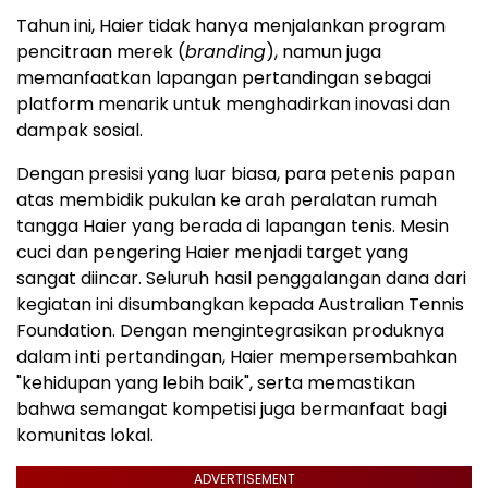
Tahun ini, Haier tidak hanya menjalankan program
pencitraan merek (
branding
), namun juga
memanfaatkan lapangan pertandingan sebagai
platform menarik untuk menghadirkan inovasi dan
dampak sosial.
Dengan presisi yang luar biasa, para petenis papan
atas membidik pukulan ke arah peralatan rumah
tangga Haier yang berada di lapangan tenis. Mesin
cuci dan pengering Haier menjadi target yang
sangat diincar. Seluruh hasil penggalangan dana dari
kegiatan ini disumbangkan kepada Australian Tennis
Foundation. Dengan mengintegrasikan produknya
dalam inti pertandingan, Haier mempersembahkan
"kehidupan yang lebih baik", serta memastikan
bahwa semangat kompetisi juga bermanfaat bagi
komunitas lokal.
ADVERTISEMENT