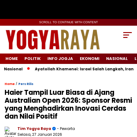
SCROLL TO CONTINUE WITH CONTENT
HOME
POLITIK
INFO JOGJA
EKONOMI
NASIONAL
L
ional
Ayatollah Khamenei: Israel Salah Langkah, Iran Siap
/
Home
Pers Rilis
Haier Tampil Luar Biasa di Ajang
Australian Open 2026: Sponsor Resmi
yang Menghadirkan Inovasi Cerdas
dan Nilai Positif
Tim Yogya Raya
- Pewarta
Selasa, 27 Januari 2026