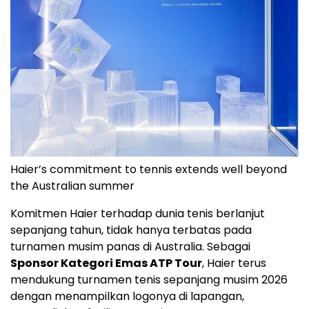
Haier’s commitment to tennis extends well beyond
the Australian summer
Komitmen Haier terhadap dunia tenis berlanjut
sepanjang tahun, tidak hanya terbatas pada
turnamen musim panas di Australia. Sebagai
Sponsor Kategori Emas ATP Tour
, Haier terus
mendukung turnamen tenis sepanjang musim 2026
dengan menampilkan logonya di lapangan,