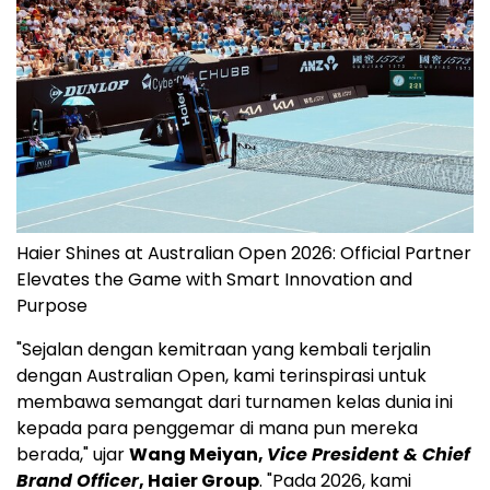
Haier Shines at Australian Open 2026: Official Partner
Elevates the Game with Smart Innovation and
Purpose
"Sejalan dengan kemitraan yang kembali terjalin
dengan Australian Open, kami terinspirasi untuk
membawa semangat dari turnamen kelas dunia ini
kepada para penggemar di mana pun mereka
berada," ujar
Wang Meiyan,
Vice President & Chief
Brand Officer
, Haier Group
. "Pada 2026, kami