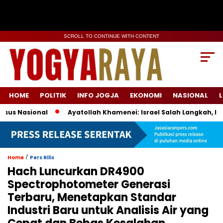
SCROLL TO CONTINUE WITH CONTENT
HOME
POLITIK
INFO JOGJA
EKONOMI
NASIONAL
L
s Nasional
Ayatollah Khamenei: Israel Salah Langkah, Iran
/
Home
Pers Rilis
Hach Luncurkan DR4900
Spectrophotometer Generasi
Terbaru, Menetapkan Standar
Industri Baru untuk Analisis Air yang