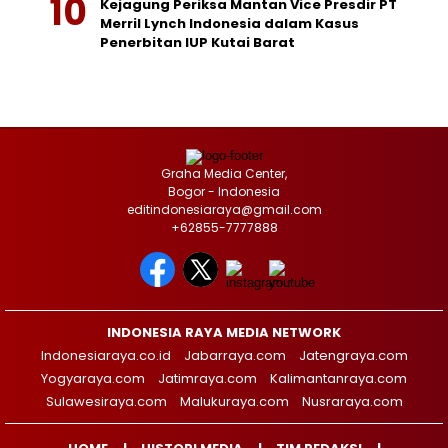
Kejagung Periksa Mantan Vice Presdir PT
Merril Lynch Indonesia dalam Kasus
Penerbitan IUP Kutai Barat
Graha Media Center,
Bogor - Indonesia
editindonesiaraya@gmail.com
+62855-7777888
INDONESIA RAYA MEDIA NETWORK
Indonesiaraya.co.id
Jabarraya.com
Jatengraya.com
Yogyaraya.com
Jatimraya.com
Kalimantanraya.com
Sulawesiraya.com
Malukuraya.com
Nusraraya.com