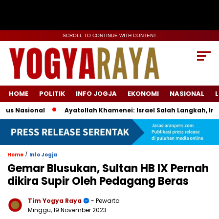
SCROLL TO CONTINUE WITH CONTENT
HOME
POLITIK
INFO JOGJA
EKONOMI
NASIONAL
L
s Nasional
Ayatollah Khamenei: Israel Salah Langkah, Iran
/
Home
Info Jogja
Gemar Blusukan, Sultan HB IX Pernah
dikira Supir Oleh Pedagang Beras
Tim Yogya Raya
- Pewarta
Minggu, 19 November 2023