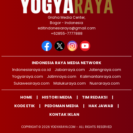
Graha Media Center,
Bogor - Indonesia
editindonesiaraya@gmail.com
+62855-7777888
INDONESIA RAYA MEDIA NETWORK
Indonesiaraya.co.id
Jabarraya.com
Jatengraya.com
Yogyaraya.com
Jatimraya.com
Kalimantanraya.com
Sulawesiraya.com
Malukuraya.com
Nusraraya.com
HOME
HISTORI MEDIA
TIM REDAKSI
KODE ETIK
PEDOMAN MEDIA
HAK JAWAB
KONTAK IKLAN
COPYRIGHT © 2026 YOGYARAYA.COM - ALL RIGHTS RESERVED