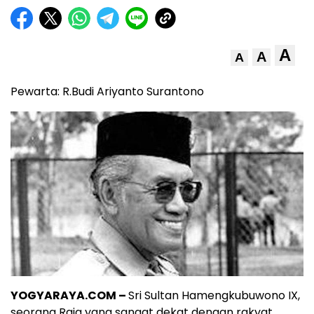
A
A
A
Pewarta: R.Budi Ariyanto Surantono
YOGYARAYA.COM –
Sri Sultan Hamengkubuwono IX,
seorang Raja yang sangat dekat dengan rakyat.