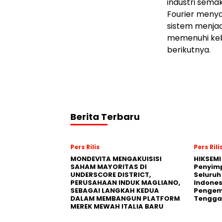
industri sema
Fourier menya
sistem menjad
memenuhi keb
berikutnya.
Berita Terbaru
Pers Rilis
Pers Rili
MONDEVITA MENGAKUISISI
HIKSEMI
SAHAM MAYORITAS DI
Penyim
UNDERSCORE DISTRICT,
Seluruh
PERUSAHAAN INDUK MAGLIANO,
Indones
SEBAGAI LANGKAH KEDUA
Pengemb
DALAM MEMBANGUN PLATFORM
Tengga
MEREK MEWAH ITALIA BARU