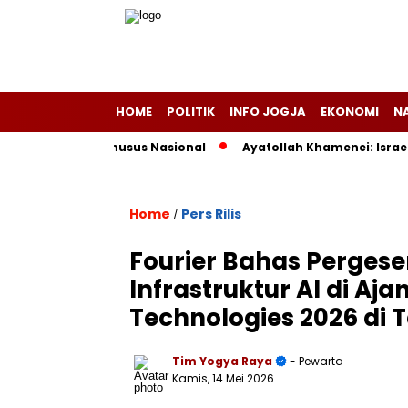
HOME
POLITIK
INFO JOGJA
EKONOMI
N
ota Haji Khusus Nasional
Ayatollah Khamenei: Israel Salah
Home
Pers Rilis
/
Fourier Bahas Pergese
Infrastruktur AI di Aj
Technologies 2026 di T
Tim Yogya Raya
- Pewarta
Kamis, 14 Mei 2026