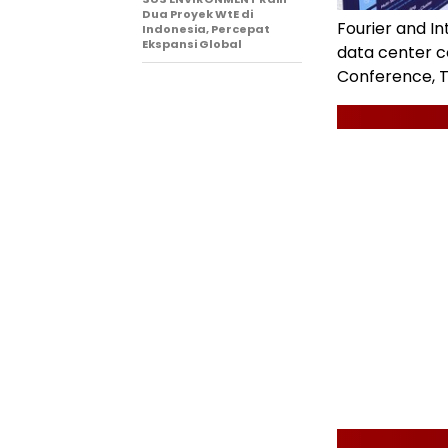
Dua Proyek WtE di
Fourier and In
Indonesia, Percepat
Ekspansi Global
data center c
Conference, T