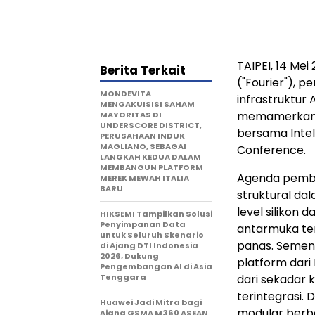
TAIPEI, 14 Mei
Berita Terkait
("Fourier"), 
MONDEVITA
infrastruktur 
MENGAKUISISI SAHAM
memamerkan a
MAYORITAS DI
UNDERSCORE DISTRICT,
bersama Intel
PERUSAHAAN INDUK
MAGLIANO, SEBAGAI
Conference.
LANGKAH KEDUA DALAM
MEMBANGUN PLATFORM
Agenda pemba
MEREK MEWAH ITALIA
BARU
struktural dal
level silikon
HIKSEMI Tampilkan Solusi
Penyimpanan Data
antarmuka te
untuk Seluruh Skenario
panas. Sement
di Ajang DTI Indonesia
2026, Dukung
platform dari
Pengembangan AI di Asia
Tenggara
dari sekadar 
terintegrasi. 
Huawei Jadi Mitra bagi
modular berb
Ajang GSMA M360 ASEAN