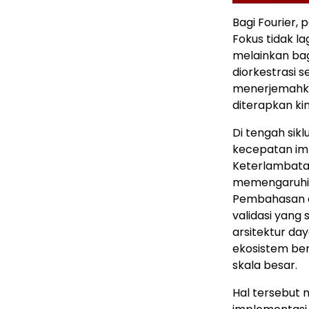
Bagi Fourier,
Fokus tidak l
melainkan bag
diorkestrasi 
menerjemahkan
diterapkan ki
Di tengah sik
kecepatan imp
Keterlambatan 
memengaruhi 
Pembahasan d
validasi yang 
arsitektur da
ekosistem be
skala besar.
Hal tersebut