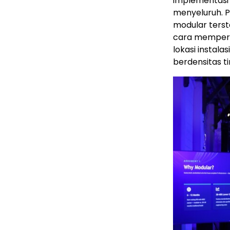
implementasi 
menyeluruh. Pr
modular terst
cara memperc
lokasi instal
berdensitas ti