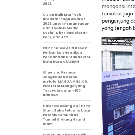
2026
mengenai inte
tersebut juga
Cision Raih MarTech
Breakthrough Awards
pengunjung dap
2026 untuk Pemantauan
yang tengah b
dan Analisis Media
Sosial, Distribusi Siaran
Pers, dan AEO
Fair Finance Asia Desak
Perbankan Hentikan
Pendanaan untuk Sektor
Batu Bara di ASEAN
Shueisha Perluas
Jangkauan Global
melalui MANGA MILLION,
Platform Manga yang
Tersedia dalam 100
Bahasa
Haier Gandeng AO 1 Point
Slam, Buka Peluang bagi
Petenis Komunitas
Tampil di Ajang Grand
Slam
SUS ENVIRONMENT Raih