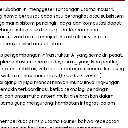
 perubahan ini menggeser tantangan utama industri.
agi hanya berpusat pada satu perangkat atau subsistem,
aimana sistem pendingin, daya, dan komputasi dapat
sebagai satu arsitektur terpadu. Kemampuan
 inovasi termal menjadi infrastruktur yang siap
ni menjadi nilai tambah utama.
lus pengembangan infrastruktur AI yang semakin pesat,
lementasi kini menjadi daya saing yang kian penting.
kompatibilitas, validasi, dan integrasi secara langsung
waktu menuju monetisasi (
time-to-revenue
).
i ajang ini juga mencerminkan munculnya lingkungan
semakin terkoordinasi, ketika teknologi pendingin,
ya, dan antarmuka sistem mulai diselaraskan dalam
rsama guna mengurangi hambatan integrasi dalam
 memperkuat prinsip utama Fourier bahwa kecepatan