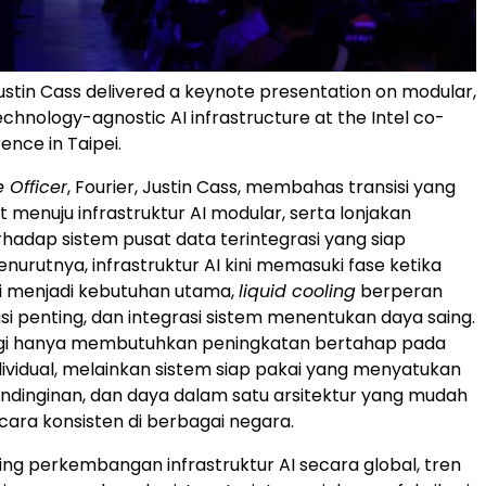
ustin Cass delivered a keynote presentation on modular,
technology-agnostic AI infrastructure at the Intel co-
ence in Taipei.
 Officer
, Fourier, Justin Cass, membahas transisi yang
 menuju infrastruktur AI modular, serta lonjakan
hadap sistem pusat data terintegrasi yang siap
nurutnya, infrastruktur AI kini memasuki fase ketika
gi menjadi kebutuhan utama,
liquid cooling
berperan
si penting, dan integrasi sistem menentukan daya saing.
lagi hanya membutuhkan peningkatan bertahap pada
vidual, melainkan sistem siap pakai yang menyatukan
ndinginan, dan daya dalam satu arsitektur yang mudah
cara konsisten di berbagai negara.
ring perkembangan infrastruktur AI secara global, tren