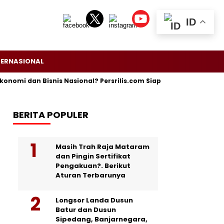
ID
TERNASIONAL
dan Bisnis Nasional? Persrilis.com Siap Publikasikan Press Relea
BERITA POPULER
Masih Trah Raja Mataram
dan Pingin Sertifikat
Pengakuan?. Berikut
Aturan Terbarunya
Longsor Landa Dusun
Batur dan Dusun
Sipedang, Banjarnegara,