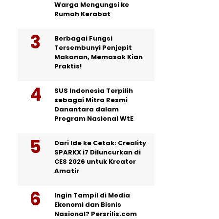
Warga Mengungsi ke
Rumah Kerabat
Berbagai Fungsi
Tersembunyi Penjepit
Makanan, Memasak Kian
Praktis!
SUS Indonesia Terpilih
sebagai Mitra Resmi
Danantara dalam
Program Nasional WtE
Dari Ide ke Cetak: Creality
SPARKX i7 Diluncurkan di
CES 2026 untuk Kreator
Amatir
Ingin Tampil di Media
Ekonomi dan Bisnis
Nasional? Persrilis.com