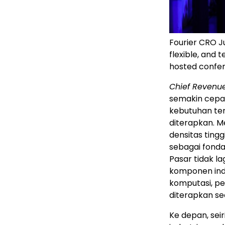
Fourier CRO J
flexible, and 
hosted confer
Chief Revenue
semakin cepat
kebutuhan ter
diterapkan. Me
densitas ting
sebagai fonda
Pasar tidak 
komponen indi
komputasi, pe
diterapkan se
Ke depan, sei