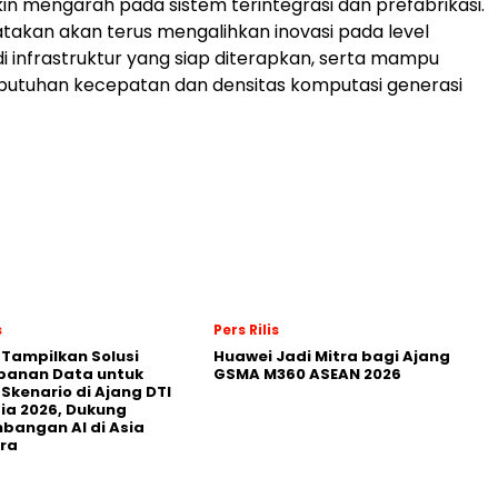
kin mengarah pada sistem terintegrasi dan prefabrikasi.
takan akan terus mengalihkan inovasi pada level
i infrastruktur yang siap diterapkan, serta mampu
utuhan kecepatan dan densitas komputasi generasi
s
Pers Rilis
 Tampilkan Solusi
Huawei Jadi Mitra bagi Ajang
panan Data untuk
GSMA M360 ASEAN 2026
 Skenario di Ajang DTI
ia 2026, Dukung
angan AI di Asia
ra