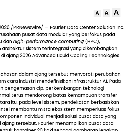
A
A
A
 2026 /PRNewswire/ — Fourier Data Center Solution Inc.
perusahaan pusat data modular yang berfokus pada
AI dan
high-performance computing
(HPC),
rsitektur sistem terintegrasi yang dikembangkan
 di ajang 2026 Advanced Liquid Cooling Technologies
hasan dalam ajang tersebut menyoroti perubahan
am cara industri mendefinisikan infrastruktur AI. Pada
 dan pengemasan cip, perkembangan teknologi
rmal terus mendorong batas kemampuan transfer
ara itu, pada level sistem, pendekatan berbasiskan
 Intel membantu mitra ekosistem memperluas fokus
komponen individual menjadi solusi pusat data yang
Di ajang tersebut, Fourier menampilkan pusat data
entuk kontainer 20 kaki sebagai gambaran lengkap