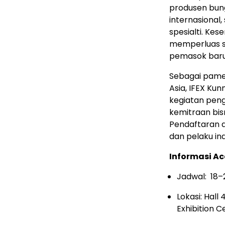
produsen bun
internasional
spesialti. K
memperluas 
pemasok baru
Sebagai pamer
Asia, IFEX Ku
kegiatan pen
kemitraan bisn
Pendaftaran aw
dan pelaku ind
Informasi Ac
Jadwal: 18
Lokasi: Hall
Exhibition C