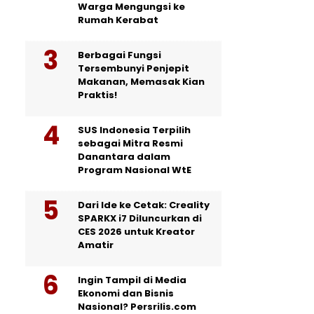
Warga Mengungsi ke
Rumah Kerabat
Berbagai Fungsi
Tersembunyi Penjepit
Makanan, Memasak Kian
Praktis!
SUS Indonesia Terpilih
sebagai Mitra Resmi
Danantara dalam
Program Nasional WtE
Dari Ide ke Cetak: Creality
SPARKX i7 Diluncurkan di
CES 2026 untuk Kreator
Amatir
Ingin Tampil di Media
Ekonomi dan Bisnis
Nasional? Persrilis.com