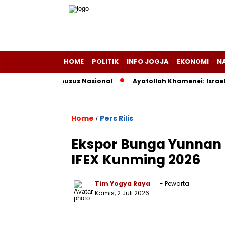
HOME
POLITIK
INFO JOGJA
EKONOMI
N
uota Haji Khusus Nasional
Ayatollah Khamenei: Israel Sala
Home
Pers Rilis
/
Ekspor Bunga Yunnan 
IFEX Kunming 2026
Tim Yogya Raya
- Pewarta
Kamis, 2 Juli 2026