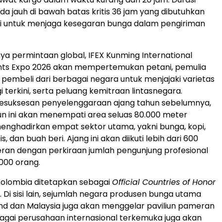
da jauh di bawah batas kritis 36 jam yang dibutuhkan
ri untuk menjaga kesegaran bunga dalam pengiriman
nya permintaan global, IFEX Kunming International
ants Expo 2026 akan mempertemukan petani, pemulia
pembeli dari berbagai negara untuk menjajaki varietas
i terkini, serta peluang kemitraan lintasnegara.
kesuksesan penyelenggaraan ajang tahun sebelumnya,
n ini akan menempati area seluas 80.000 meter
enghadirkan empat sektor utama, yakni bunga, kopi,
, dan buah beri. Ajang ini akan diikuti lebih dari 600
ran dengan perkiraan jumlah pengunjung profesional
000 orang.
Kolombia ditetapkan sebagai
Official Countries of Honor
. Di sisi lain, sejumlah negara produsen bunga utama
and dan Malaysia juga akan menggelar paviliun pameran
bagai perusahaan internasional terkemuka juga akan