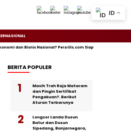
ID
TERNASIONAL
 dan Bisnis Nasional? Persrilis.com Siap Publikasikan Press Rele
BERITA POPULER
Masih Trah Raja Mataram
dan Pingin Sertifikat
Pengakuan?. Berikut
Aturan Terbarunya
Longsor Landa Dusun
Batur dan Dusun
Sipedang, Banjarnegara,