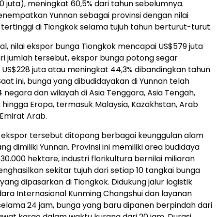
70 juta), meningkat 60,5% dari tahun sebelumnya.
enempatkan Yunnan sebagai provinsi dengan nilai
tertinggi di Tiongkok selama tujuh tahun berturut-turut.
al, nilai ekspor bunga Tiongkok mencapai US$579 juta
ri jumlah tersebut, ekspor bunga potong segar
S$228 juta atau meningkat 44,3% dibandingkan tahun
aat ini, bunga yang dibudidayakan di Yunnan telah
4 negara dan wilayah di Asia Tenggara, Asia Tengah,
 hingga Eropa, termasuk Malaysia, Kazakhstan, Arab
 Emirat Arab.
ekspor tersebut ditopang berbagai keunggulan alam
ang dimiliki Yunnan. Provinsi ini memiliki area budidaya
30.000 hektare, industri florikultura bernilai miliaran
nghasilkan sekitar tujuh dari setiap 10 tangkai bunga
ang dipasarkan di Tiongkok. Didukung jalur logistik
dara Internasional Kunming Changshui dan layanan
elama 24 jam, bunga yang baru dipanen berpindah dari
wat kargo dalam waktu kurang dari 20 jam. Durasi