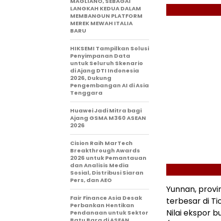
MAGLIANO, SEBAGAI
LANGKAH KEDUA DALAM
MEMBANGUN PLATFORM
MEREK MEWAH ITALIA
BARU
HIKSEMI Tampilkan Solusi
Penyimpanan Data
untuk Seluruh Skenario
di Ajang DTI Indonesia
2026, Dukung
Pengembangan AI di Asia
Tenggara
Huawei Jadi Mitra bagi
Ajang GSMA M360 ASEAN
2026
Cision Raih MarTech
Breakthrough Awards
2026 untuk Pemantauan
dan Analisis Media
Sosial, Distribusi Siaran
Pers, dan AEO
Yunnan, provi
Fair Finance Asia Desak
terbesar di T
Perbankan Hentikan
Nilai ekspor b
Pendanaan untuk Sektor
Batu Bara di ASEAN