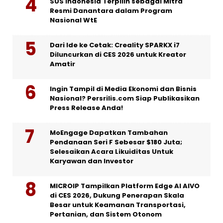
SUS Indonesia Terpilih sebagai Mitra
Resmi Danantara dalam Program
Nasional WtE
Dari Ide ke Cetak: Creality SPARKX i7
Diluncurkan di CES 2026 untuk Kreator
Amatir
Ingin Tampil di Media Ekonomi dan Bisnis
Nasional? Persrilis.com Siap Publikasikan
Press Release Anda!
MoEngage Dapatkan Tambahan
Pendanaan Seri F Sebesar $180 Juta;
Selesaikan Acara Likuiditas Untuk
Karyawan dan Investor
MICROIP Tampilkan Platform Edge AI AIVO
di CES 2026, Dukung Penerapan Skala
Besar untuk Keamanan Transportasi,
Pertanian, dan Sistem Otonom