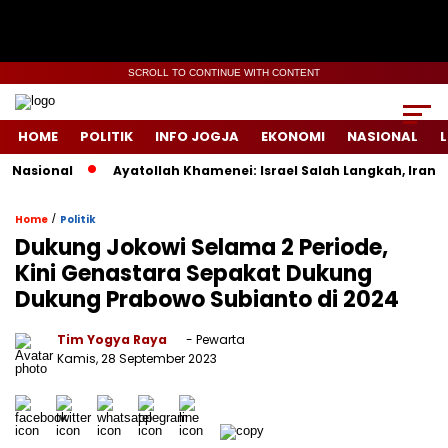
SCROLL TO CONTINUE WITH CONTENT
HOME
POLITIK
INFO JOGJA
EKONOMI
NASIONAL
L
asional
Ayatollah Khamenei: Israel Salah Langkah, Iran Si
/
Home
Politik
Dukung Jokowi Selama 2 Periode,
Kini Genastara Sepakat Dukung
Dukung Prabowo Subianto di 2024
Tim Yogya Raya
- Pewarta
Kamis, 28 September 2023