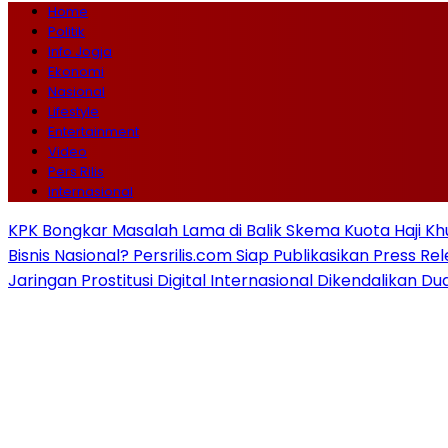
Home
Politik
Info Jogja
Ekonomi
Nasional
Lifestyle
Entertainment
Video
Pers Rilis
Internasional
KPK Bongkar Masalah Lama di Balik Skema Kuota Haji Kh
Bisnis Nasional? Persrilis.com Siap Publikasikan Press Re
Jaringan Prostitusi Digital Internasional Dikendalikan D