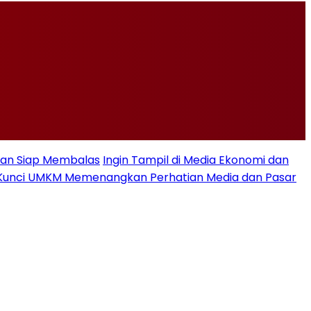
Iran Siap Membalas
Ingin Tampil di Media Ekonomi dan
se, Kunci UMKM Memenangkan Perhatian Media dan Pasar