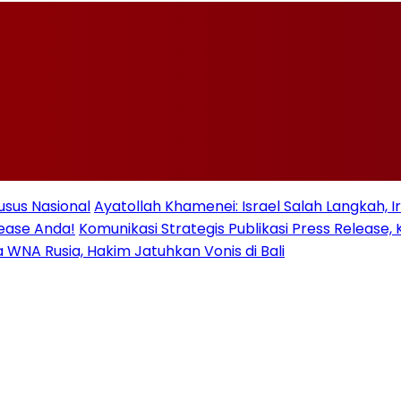
usus Nasional
Ayatollah Khamenei: Israel Salah Langkah, 
lease Anda!
Komunikasi Strategis Publikasi Press Relea
ua WNA Rusia, Hakim Jatuhkan Vonis di Bali