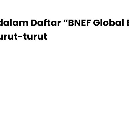
alam Daftar “BNEF Global E
rut-turut