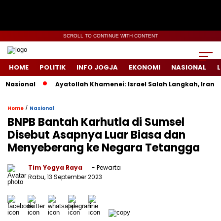
SCROLL TO CONTINUE WITH CONTENT
HOME
POLITIK
INFO JOGJA
EKONOMI
NASIONAL
L
asional
Ayatollah Khamenei: Israel Salah Langkah, Iran Sia
/
Home
Nasional
BNPB Bantah Karhutla di Sumsel
Disebut Asapnya Luar Biasa dan
Menyeberang ke Negara Tetangga
Tim Yogya Raya
- Pewarta
Rabu, 13 September 2023