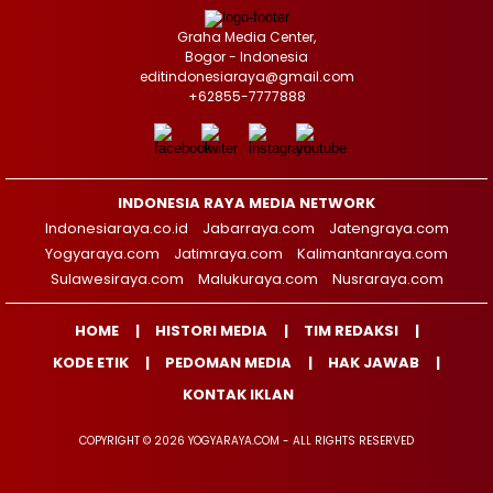
Graha Media Center,
Bogor - Indonesia
editindonesiaraya@gmail.com
+62855-7777888
INDONESIA RAYA MEDIA NETWORK
Indonesiaraya.co.id
Jabarraya.com
Jatengraya.com
Yogyaraya.com
Jatimraya.com
Kalimantanraya.com
Sulawesiraya.com
Malukuraya.com
Nusraraya.com
HOME
HISTORI MEDIA
TIM REDAKSI
KODE ETIK
PEDOMAN MEDIA
HAK JAWAB
KONTAK IKLAN
COPYRIGHT © 2026 YOGYARAYA.COM - ALL RIGHTS RESERVED