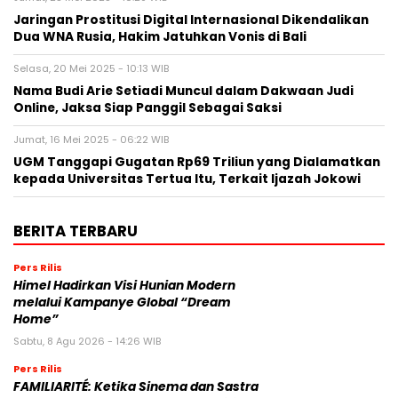
Jaringan Prostitusi Digital Internasional Dikendalikan
Dua WNA Rusia, Hakim Jatuhkan Vonis di Bali
Selasa, 20 Mei 2025 - 10:13 WIB
Nama Budi Arie Setiadi Muncul dalam Dakwaan Judi
Online, Jaksa Siap Panggil Sebagai Saksi
Jumat, 16 Mei 2025 - 06:22 WIB
UGM Tanggapi Gugatan Rp69 Triliun yang Dialamatkan
kepada Universitas Tertua Itu, Terkait Ijazah Jokowi
BERITA TERBARU
Pers Rilis
Himel Hadirkan Visi Hunian Modern
melalui Kampanye Global “Dream
Home”
Sabtu, 8 Agu 2026 - 14:26 WIB
Pers Rilis
FAMILIARITÉ: Ketika Sinema dan Sastra