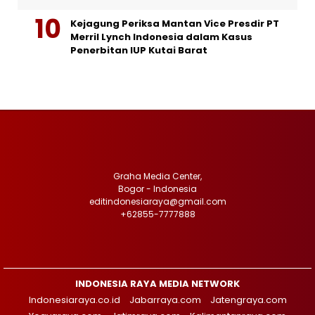
Kejagung Periksa Mantan Vice Presdir PT
Merril Lynch Indonesia dalam Kasus
Penerbitan IUP Kutai Barat
Graha Media Center,
Bogor - Indonesia
editindonesiaraya@gmail.com
+62855-7777888
INDONESIA RAYA MEDIA NETWORK
Indonesiaraya.co.id
Jabarraya.com
Jatengraya.com