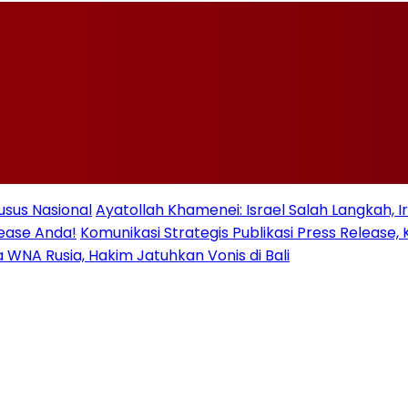
usus Nasional
Ayatollah Khamenei: Israel Salah Langkah, 
lease Anda!
Komunikasi Strategis Publikasi Press Relea
ua WNA Rusia, Hakim Jatuhkan Vonis di Bali