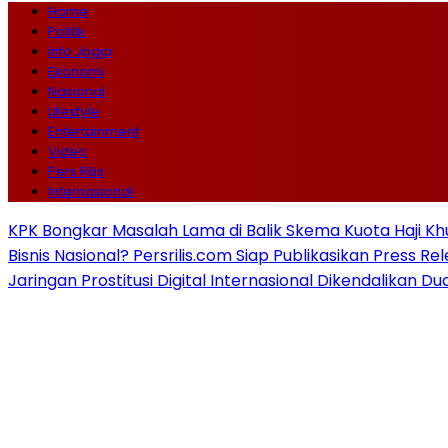
Home
Politik
Info Jogja
Ekonomi
Nasional
Lifestyle
Entertainment
Video
Pers Rilis
Internasional
KPK Bongkar Masalah Lama di Balik Skema Kuota Haji Kh
Bisnis Nasional? Persrilis.com Siap Publikasikan Press Re
Jaringan Prostitusi Digital Internasional Dikendalikan D