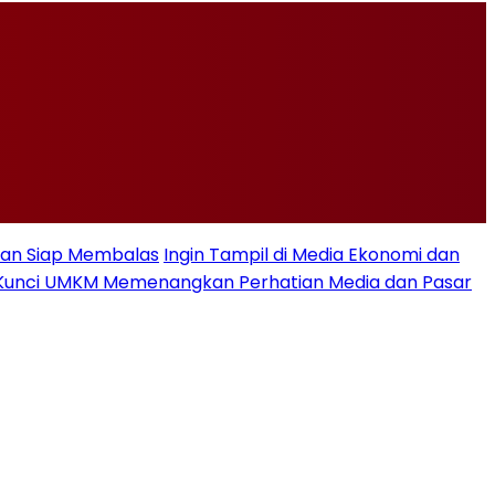
Iran Siap Membalas
Ingin Tampil di Media Ekonomi dan
se, Kunci UMKM Memenangkan Perhatian Media dan Pasar