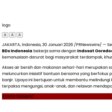
logo
A
A
A
JAKARTA, Indonesia, 30 Januari 2026 /PRNewswire/ — S
BDx Indonesia
bekerja sama dengan
Indosat Ooredoo
kemanusiaan darurat bagi masyarakat terdampak, khus
Akses air bersih dan makanan sehari-hari merupakan sa
meluncurkan inisiatif bantuan bersama yang berfokus
banjir. Upaya ini bertujuan untuk membantu melindungi
terpaksa mengungsi, anak-anak, dan relawan mendapa
ADVERTISEMENT