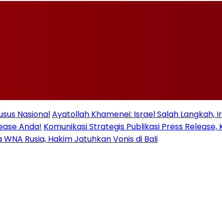
usus Nasional
Ayatollah Khamenei: Israel Salah Langkah, 
lease Anda!
Komunikasi Strategis Publikasi Press Relea
ua WNA Rusia, Hakim Jatuhkan Vonis di Bali