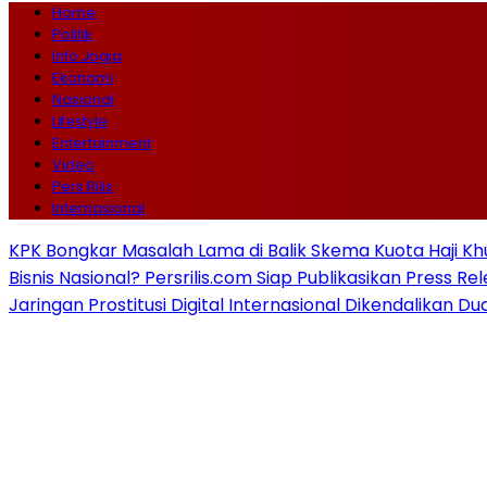
Home
Politik
Info Jogja
Ekonomi
Nasional
Lifestyle
Entertainment
Video
Pers Rilis
Internasional
KPK Bongkar Masalah Lama di Balik Skema Kuota Haji Kh
Bisnis Nasional? Persrilis.com Siap Publikasikan Press Re
Jaringan Prostitusi Digital Internasional Dikendalikan D