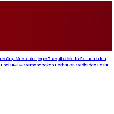
Iran Siap Membalas
Ingin Tampil di Media Ekonomi dan
se, Kunci UMKM Memenangkan Perhatian Media dan Pasar