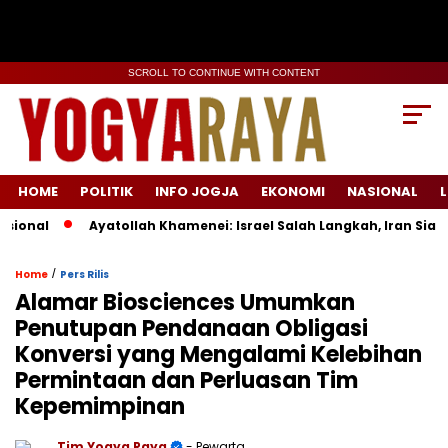
SCROLL TO CONTINUE WITH CONTENT
HOME
POLITIK
INFO JOGJA
EKONOMI
NASIONAL
L
Ayatollah Khamenei: Israel Salah Langkah, Iran Siap Membala
/
Home
Pers Rilis
Alamar Biosciences Umumkan
Penutupan Pendanaan Obligasi
Konversi yang Mengalami Kelebihan
Permintaan dan Perluasan Tim
Kepemimpinan
Tim Yogya Raya
- Pewarta