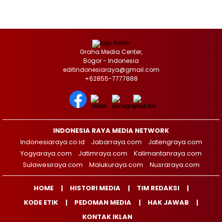
Graha Media Center,
Bogor - Indonesia
editindonesiaraya@gmail.com
+62855-7777888
INDONESIA RAYA MEDIA NETWORK
Indonesiaraya.co.id
Jabarraya.com
Jatengraya.com
Yogyaraya.com
Jatimraya.com
Kalimantanraya.com
Sulawesiraya.com
Malukuraya.com
Nusraraya.com
HOME
HISTORI MEDIA
TIM REDAKSI
KODE ETIK
PEDOMAN MEDIA
HAK JAWAB
KONTAK IKLAN