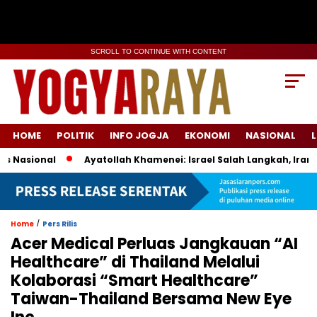
SCROLL TO CONTINUE WITH CONTENT
HOME
POLITIK
INFO JOGJA
EKONOMI
NASIONAL
L
asional
Ayatollah Khamenei: Israel Salah Langkah, Iran Sia
/
Home
Pers Rilis
Acer Medical Perluas Jangkauan “AI
Healthcare” di Thailand Melalui
Kolaborasi “Smart Healthcare”
Taiwan-Thailand Bersama New Eye