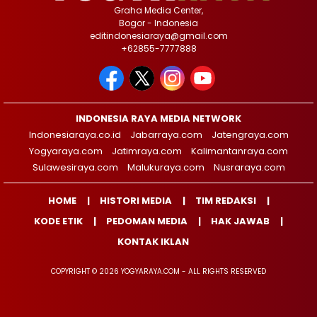
Graha Media Center,
Bogor - Indonesia
editindonesiaraya@gmail.com
+62855-7777888
INDONESIA RAYA MEDIA NETWORK
Indonesiaraya.co.id
Jabarraya.com
Jatengraya.com
Yogyaraya.com
Jatimraya.com
Kalimantanraya.com
Sulawesiraya.com
Malukuraya.com
Nusraraya.com
HOME
HISTORI MEDIA
TIM REDAKSI
KODE ETIK
PEDOMAN MEDIA
HAK JAWAB
KONTAK IKLAN
COPYRIGHT © 2026 YOGYARAYA.COM - ALL RIGHTS RESERVED