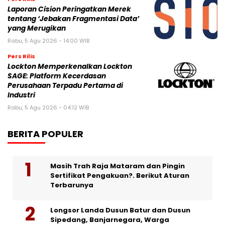
Laporan Cision Peringatkan Merek
tentang ‘Jebakan Fragmentasi Data’
yang Merugikan
Rabu, 5 Agu 2026 - 14:00 WIB
Pers Rilis
Lockton Memperkenalkan Lockton
SAGE: Platform Kecerdasan
Perusahaan Terpadu Pertama di
Industri
Rabu, 5 Agu 2026 - 04:12 WIB
BERITA POPULER
Masih Trah Raja Mataram dan Pingin
Sertifikat Pengakuan?. Berikut Aturan
Terbarunya
Longsor Landa Dusun Batur dan Dusun
Sipedang, Banjarnegara, Warga