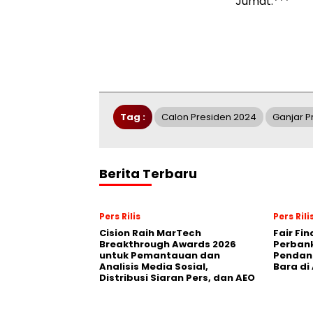
Jumat.***
Tag :
Calon Presiden 2024
Ganjar 
Berita Terbaru
Pers Rilis
Pers Rili
Cision Raih MarTech
Fair Fi
Breakthrough Awards 2026
Perban
untuk Pemantauan dan
Pendana
Analisis Media Sosial,
Bara di
Distribusi Siaran Pers, dan AEO