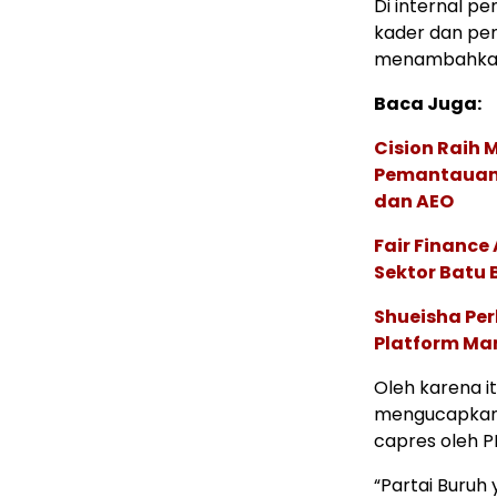
Di internal p
kader dan peng
menambahka
Baca Juga:
Cision Raih
Pemantauan d
dan AEO
Fair Financ
Sektor Batu 
Shueisha Pe
Platform Ma
Oleh karena it
mengucapkan 
capres oleh P
“Partai Buruh