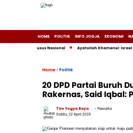
HOME
POLITIK
INFO JOGJA
EKONOMI
N
uota Haji Khusus Nasional
Ayatollah Khamenei: Israel Sala
Home
Politik
/
20 DPD Partai Buruh D
Rakernas, Said Iqbal: 
Tim Yogya Raya
- Pewarta
Sabtu, 22 April 2023