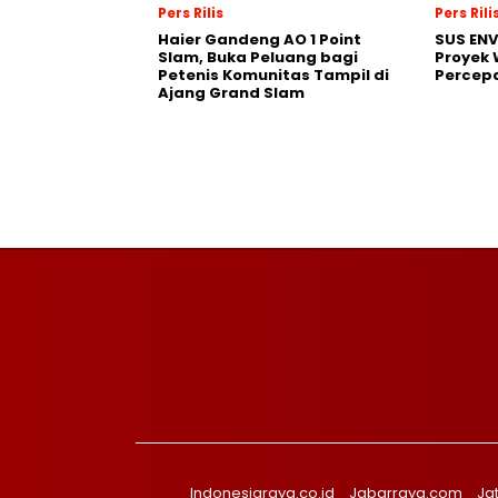
Pers Rilis
Pers Rili
Haier Gandeng AO 1 Point
SUS EN
Slam, Buka Peluang bagi
Proyek 
Petenis Komunitas Tampil di
Percepa
Ajang Grand Slam
Indonesiaraya.co.id
Jabarraya.com
Ja