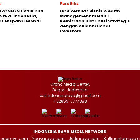
s
Pers Rilis
VIRONMENT Raih Dua
UOB Perkuat Bisnis Wealth
WtE di Indonesia,
Management melalui
t Ekspansi Global
Kemitraan Distribusi Strategis
dengan Allianz Global
Investors
Graha Media Center,
Bogor - Indonesia
editindonesiaraya@gmail.com
+62855-7777888
INDONESIA RAYA MEDIA NETWORK
tengraya.com
Yogyaraya.com
Jatimraya.com
Kalimantanraya.