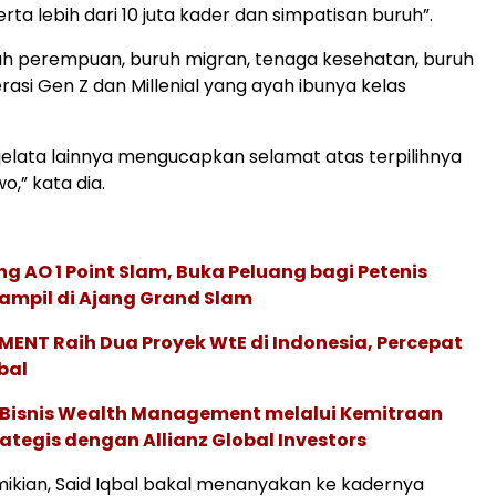
ta lebih dari 10 juta kader dan simpatisan buruh”.
uh perempuan, buruh migran, tenaga kesehatan, buruh
rasi Gen Z dan Millenial yang ayah ibunya kelas
 jelata lainnya mengucapkan selamat atas terpilihnya
,” kata dia.
g AO 1 Point Slam, Buka Peluang bagi Petenis
ampil di Ajang Grand Slam
ENT Raih Dua Proyek WtE di Indonesia, Percepat
bal
 Bisnis Wealth Management melalui Kemitraan
rategis dengan Allianz Global Investors
kian, Said Iqbal bakal menanyakan ke kadernya