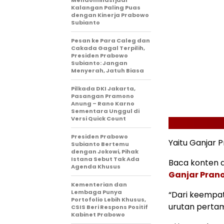
Mendominasi jadi
Kalangan Paling Puas
dengan Kinerja Prabowo
Subianto
Pesan ke Para Caleg dan
Cakada Gagal Terpilih,
Presiden Prabowo
Subianto: Jangan
Menyerah, Jatuh Biasa
Pilkada DKI Jakarta,
Pasangan Pramono
Anung – Rano Karno
Sementara Unggul di
Versi Quick Count
Presiden Prabowo
Yaitu Ganjar 
Subianto Bertemu
dengan Jokowi, Pihak
Istana Sebut Tak Ada
Baca konten de
Agenda Khusus
Ganjar Prano
Kementerian dan
Lembaga Punya
“Dari keempa
Portofolio Lebih Khusus,
urutan perta
CSIS Beri Respons Positif
Kabinet Prabowo