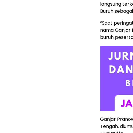
langsung terk
Buruh sebagai 
“Saat peringa
nama Ganjar 
buruh peserta 
Ganjar Pranow
Tengah, diumu