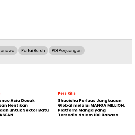
Pranowo
Partai Buruh
PDI Perjuangan
s
Pers Rilis
nance Asia Desak
Shueisha Perluas Jangkauan
kan Hentikan
Global melalui MANGA MILLION,
an untuk Sektor Batu
Platform Manga yang
 ASEAN
Tersedia dalam 100 Bahasa