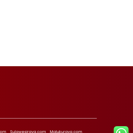
com
Sulawesiraya.com
Malukuraya.com