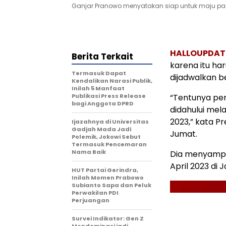
Ganjar Pranowo menyatakan siap untuk maju pa
HALLOUPDAT
Berita Terkait
karena itu ha
Termasuk Dapat
dijadwalkan b
Kendalikan Narasi Publik,
Inilah 5 Manfaat
Publikasi Press Release
“Tentunya pen
bagi Anggota DPRD
didahului mela
2023,” kata Pr
Ijazahnya di Universitas
Gadjah Mada Jadi
Jumat.
Polemik, Jokowi Sebut
Termasuk Pencemaran
Nama Baik
Dia menyampai
April 2023 di
HUT Partai Gerindra,
Inilah Momen Prabowo
Subianto Sapa dan Peluk
Perwakilan PDI
Perjuangan
Survei Indikator: Gen Z