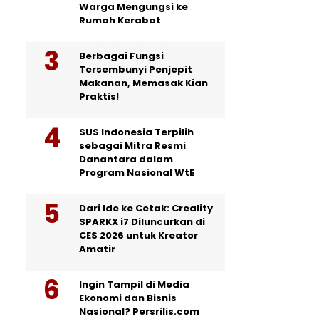
Warga Mengungsi ke
Rumah Kerabat
Berbagai Fungsi
Tersembunyi Penjepit
Makanan, Memasak Kian
Praktis!
SUS Indonesia Terpilih
sebagai Mitra Resmi
Danantara dalam
Program Nasional WtE
Dari Ide ke Cetak: Creality
SPARKX i7 Diluncurkan di
CES 2026 untuk Kreator
Amatir
Ingin Tampil di Media
Ekonomi dan Bisnis
Nasional? Persrilis.com