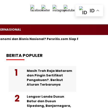
ID
TERNASIONAL
 dan Bisnis Nasional? Persrilis.com Siap Publikasikan Press Rele
BERITA POPULER
Masih Trah Raja Mataram
dan Pingin Sertifikat
Pengakuan?. Berikut
Aturan Terbarunya
Longsor Landa Dusun
Batur dan Dusun
Sipedang, Banjarnegara,