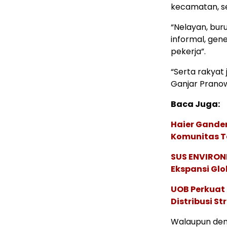
kecamatan, ser
“Nelayan, bur
informal, gene
pekerja”.
“Serta rakyat
Ganjar Pranowo
Baca Juga:
Haier Ganden
Komunitas T
SUS ENVIRONM
Ekspansi Glo
UOB Perkuat
Distribusi St
Walaupun demi